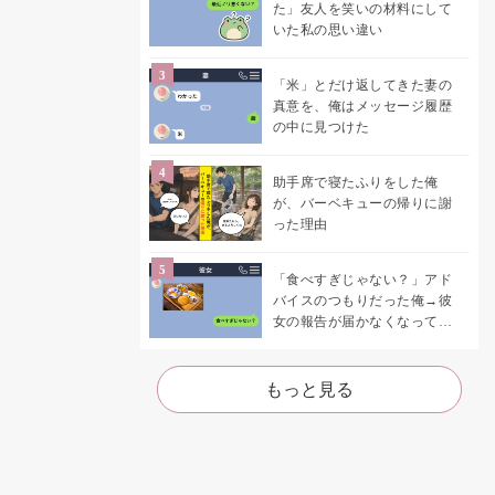
た」友人を笑いの材料にして
いた私の思い違い
「米」とだけ返してきた妻の
真意を、俺はメッセージ履歴
の中に見つけた
助手席で寝たふりをした俺
が、バーベキューの帰りに謝
った理由
「食べすぎじゃない？」アド
バイスのつもりだった俺→彼
女の報告が届かなくなって、
初めて自分の言葉を読み返し
た
もっと見る