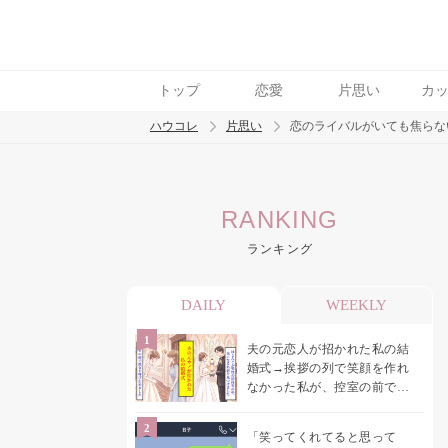
トップ
恋愛
片思い
カ
ハウコレ
片思い
恋のライバルがいても焦らな
検索
RANKING
トレンド ワード
ランキング
モテテク
恋がしたい
女磨き
DAILY
WEEKLY
夫の元恋人が招かれた私の結
婚式→挨拶の列で笑顔を作れ
なかった私が、控室の前で彼
女を呼び止めた理由
「笑ってくれてると思って