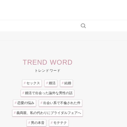
TREND WORD
トレンドワード
#
セックス
#
婚活
#
結婚
#
婚活で出会った論外な男性の話
#
恋愛の悩み
#
出会い系で不倫された件
#
義両親、私の代わりにブライダルフェアへ
#
男の本音
#
モテテク