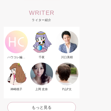
WRITER
ライター紹介
ハウコレ編集
千夜
川口美樹
部．
神崎桃子
上岡 史奈
P山P太
もっと見る