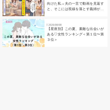
向けた私→夫の一言で動画を見返す
と、そこには視線を落とす義姉が映
っていた
2026/08/08
【星座別】この夏、素敵な出会いが
ある♡女性ランキング＜第１位〜第
３位＞