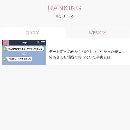
RANKING
ランキング
DAILY
WEEKLY
デート前日の夜から既読をつけなかった俺→
待ち合わせ場所で待っていた事実とは
デート前日の夜から既読がつかない彼氏→そ
の日私が決めたこと
娘の「パパが怖い顔で早くしてって言ったか
ら」の一言で、俺は自分の声を思い出しまし
た