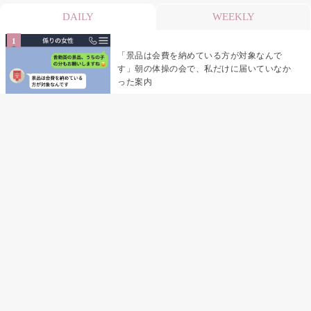
DAILY
WEEKLY
「景品は会費を納めている方が対象なんで
す」朝の体操の会で、私だけに届いていなか
った案内
デート前日の夜から既読がつかない彼氏→そ
の日私が決めたこと
デート前日の夜から既読をつけなかった俺→
待ち合わせ場所で待っていた事実とは
助手席で寝たふりをした俺が、バーベキュー
の帰りに謝った理由