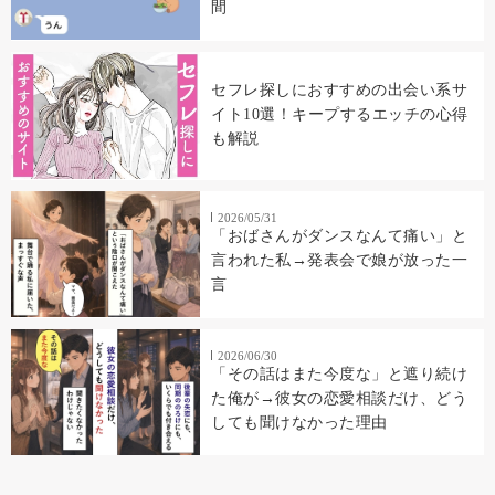
間
セフレ探しにおすすめの出会い系サ
イト10選！キープするエッチの心得
も解説
2026/05/31
「おばさんがダンスなんて痛い」と
言われた私→発表会で娘が放った一
言
2026/06/30
「その話はまた今度な」と遮り続け
た俺が→彼女の恋愛相談だけ、どう
しても聞けなかった理由