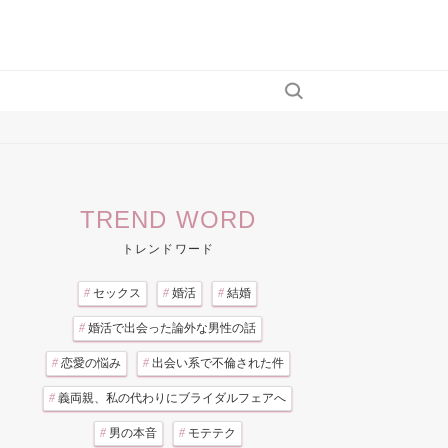
TREND WORD
トレンドワード
#
セックス
#
婚活
#
結婚
#
婚活で出会った論外な男性の話
#
恋愛の悩み
#
出会い系で不倫された件
#
義両親、私の代わりにブライダルフェアへ
#
男の本音
#
モテテク