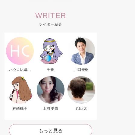
WRITER
ライター紹介
ハウコレ編集
千夜
川口美樹
部．
神崎桃子
上岡 史奈
P山P太
もっと見る