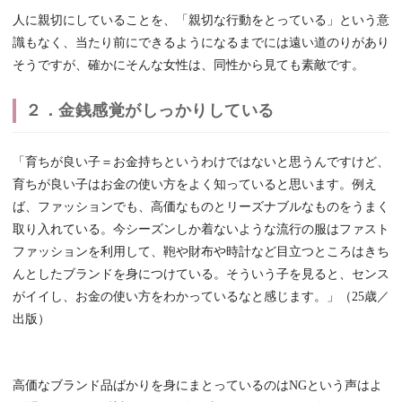
人に親切にしていることを、「親切な行動をとっている」という意
識もなく、当たり前にできるようになるまでには遠い道のりがあり
そうですが、確かにそんな女性は、同性から見ても素敵です。
２．金銭感覚がしっかりしている
「育ちが良い子＝お金持ちというわけではないと思うんですけど、
育ちが良い子はお金の使い方をよく知っていると思います。例え
ば、ファッションでも、高価なものとリーズナブルなものをうまく
取り入れている。今シーズンしか着ないような流行の服はファスト
ファッションを利用して、鞄や財布や時計など目立つところはきち
んとしたブランドを身につけている。そういう子を見ると、センス
がイイし、お金の使い方をわかっているなと感じます。」（25歳／
出版）
高価なブランド品ばかりを身にまとっているのはNGという声はよ