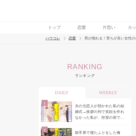
トップ
恋愛
片思い
カ
ハウコレ
恋愛
男が惚れる！育ちが良い女性の
検索
RANKING
トレンド ワード
ランキング
恋愛
DAILY
WEEKLY
夫の元恋人が招かれた私の結
婚式→挨拶の列で笑顔を作れ
なかった私が、控室の前で彼
女を呼び止めた理由
助手席で寝たふりをした俺