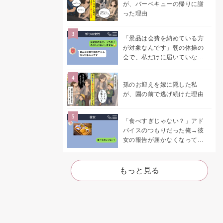
が、バーベキューの帰りに謝
った理由
「景品は会費を納めている方
が対象なんです」朝の体操の
会で、私だけに届いていなか
った案内
孫のお迎えを嫁に隠した私
が、園の前で逃げ続けた理由
「食べすぎじゃない？」アド
バイスのつもりだった俺→彼
女の報告が届かなくなって、
初めて自分の言葉を読み返し
た
もっと見る