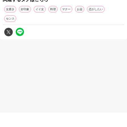
女磨き
好印象
イイ女
料理
マナー
お金
恋がしたい
センス