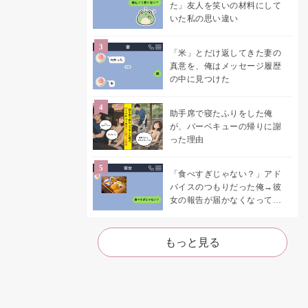
た」友人を笑いの材料にして
いた私の思い違い
「米」とだけ返してきた妻の
真意を、俺はメッセージ履歴
の中に見つけた
助手席で寝たふりをした俺
が、バーベキューの帰りに謝
った理由
「食べすぎじゃない？」アド
バイスのつもりだった俺→彼
女の報告が届かなくなって、
初めて自分の言葉を読み返し
た
もっと見る