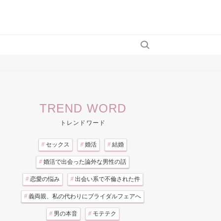
TREND WORD
トレンドワード
#
セックス
#
婚活
#
結婚
#
婚活で出会った論外な男性の話
#
恋愛の悩み
#
出会い系で不倫された件
#
義両親、私の代わりにブライダルフェアへ
#
男の本音
#
モテテク