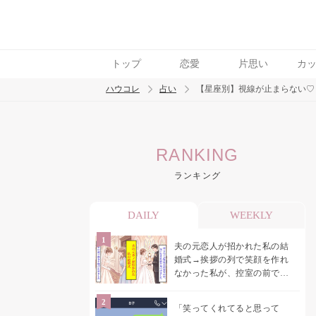
トップ
恋愛
片思い
カ
ハウコレ
占い
【星座別】視線が止まらない♡
検索
RANKING
トレンド ワード
ランキング
DAILY
WEEKLY
夫の元恋人が招かれた私の結
婚式→挨拶の列で笑顔を作れ
なかった私が、控室の前で彼
女を呼び止めた理由
「笑ってくれてると思って