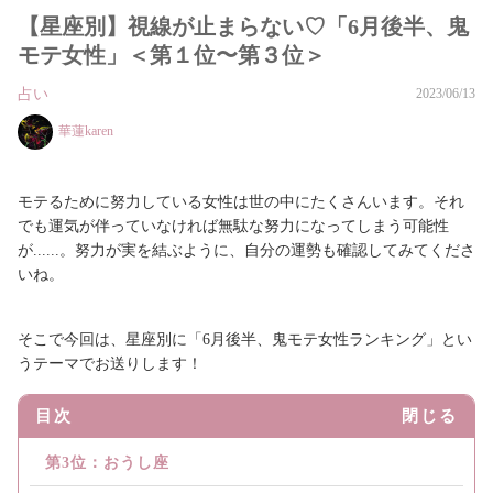
【星座別】視線が止まらない♡「6月後半、鬼
モテ女性」＜第１位〜第３位＞
占い
2023/06/13
華蓮karen
モテるために努力している女性は世の中にたくさんいます。それ
でも運気が伴っていなければ無駄な努力になってしまう可能性
が......。努力が実を結ぶように、自分の運勢も確認してみてくださ
いね。
そこで今回は、星座別に「6月後半、鬼モテ女性ランキング」とい
うテーマでお送りします！
目次
閉じる
第3位：おうし座