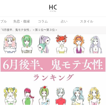
ップル
失恋・復縁
コラム
占い
スタイル
「6月後半、鬼モテ女性」＜第１位〜第３位＞