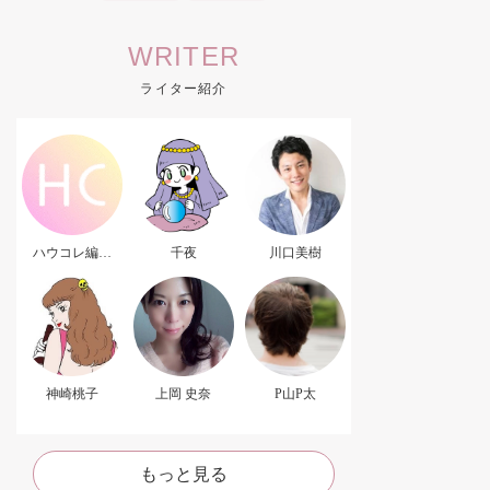
WRITER
ライター紹介
ハウコレ編集
千夜
川口美樹
部．
神崎桃子
上岡 史奈
P山P太
もっと見る