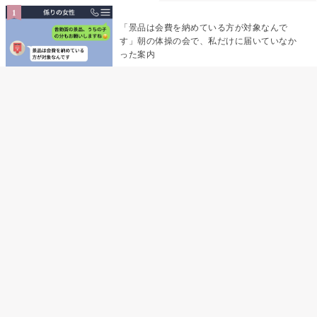
「景品は会費を納めている方が対象なんで
す」朝の体操の会で、私だけに届いていなか
った案内
デート前日の夜から既読がつかない彼氏→そ
の日私が決めたこと
デート前日の夜から既読をつけなかった俺→
待ち合わせ場所で待っていた事実とは
助手席で寝たふりをした俺が、バーベキュー
の帰りに謝った理由