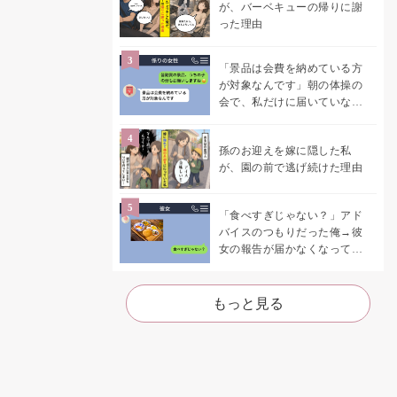
が、バーベキューの帰りに謝
った理由
「景品は会費を納めている方
が対象なんです」朝の体操の
会で、私だけに届いていなか
った案内
孫のお迎えを嫁に隠した私
が、園の前で逃げ続けた理由
「食べすぎじゃない？」アド
バイスのつもりだった俺→彼
女の報告が届かなくなって、
初めて自分の言葉を読み返し
た
もっと見る