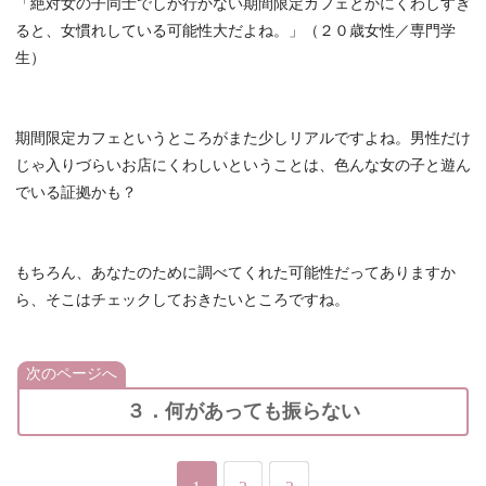
「絶対女の子同士でしか行かない期間限定カフェとかにくわしすぎ
ると、女慣れしている可能性大だよね。」（２０歳女性／専門学
生）
期間限定カフェというところがまた少しリアルですよね。男性だけ
じゃ入りづらいお店にくわしいということは、色んな女の子と遊ん
でいる証拠かも？
もちろん、あなたのために調べてくれた可能性だってありますか
ら、そこはチェックしておきたいところですね。
次のページへ
３．何があっても振らない