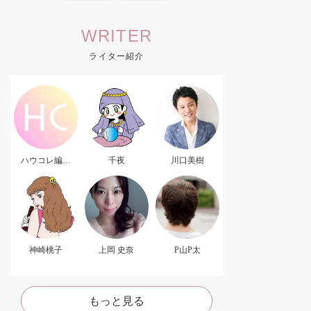
WRITER
ライター紹介
ハウコレ編集
千夜
川口美樹
部．
神崎桃子
上岡 史奈
P山P太
もっと見る