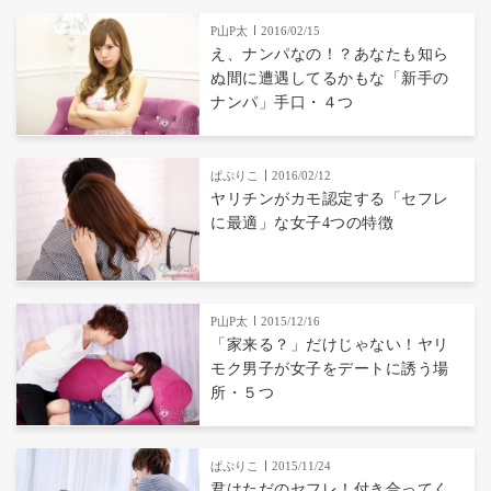
P山P太
2016/02/15
え、ナンパなの！？あなたも知ら
ぬ間に遭遇してるかもな「新手の
ナンパ」手口・４つ
ぱぷりこ
2016/02/12
ヤリチンがカモ認定する「セフレ
に最適」な女子4つの特徴
P山P太
2015/12/16
「家来る？」だけじゃない！ヤリ
モク男子が女子をデートに誘う場
所・５つ
ぱぷりこ
2015/11/24
君はただのセフレ！付き合ってく