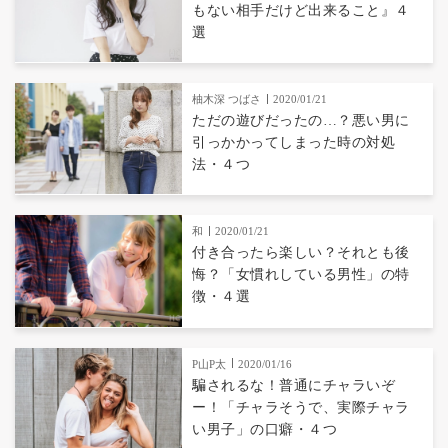
もない相手だけど出来ること』４
選
柚木深 つばさ
2020/01/21
ただの遊びだったの…？悪い男に
引っかかってしまった時の対処
法・４つ
和
2020/01/21
付き合ったら楽しい？それとも後
悔？「女慣れしている男性」の特
徴・４選
P山P太
2020/01/16
騙されるな！普通にチャラいぞ
ー！「チャラそうで、実際チャラ
い男子」の口癖・４つ