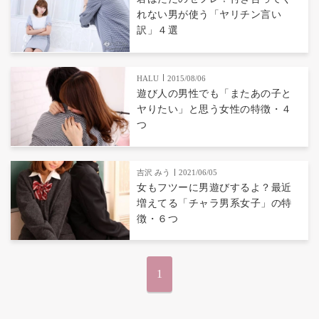
れない男が使う「ヤリチン言い
訳」４選
HALU
2015/08/06
遊び人の男性でも「またあの子と
ヤりたい」と思う女性の特徴・４
つ
吉沢 みう
2021/06/05
女もフツーに男遊びするよ？最近
増えてる「チャラ男系女子」の特
徴・６つ
1