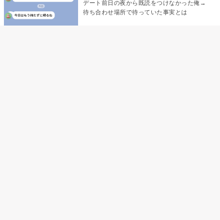
デート前日の夜から既読をつけなかった俺→
待ち合わせ場所で待っていた事実とは
デート前日の夜から既読がつかない彼氏→そ
の日私が決めたこと
娘の「パパが怖い顔で早くしてって言ったか
ら」の一言で、俺は自分の声を思い出しまし
た
「あの子たち、あなたのグッズ見て、ずるい
って言ってた」黙っていた私が、個人チャッ
トを開いた