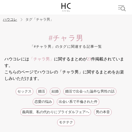
ハウコレ
タグ「チャラ男」
検索
#チャラ男
「#チャラ男」のタグに関連する記事一覧
トレンド ワード
ハウコレには
「チャラ男」
に関するまとめが
23
件掲載されていま
結婚
セックス
カップル
男の本音
モテテク
婚活
す。
こちらのページでハウコレの「チャラ男」に関するまとめをお楽
しみいただけます。
セックス
婚活
結婚
婚活で出会った論外な男性の話
恋愛の悩み
出会い系で不倫された件
義両親、私の代わりにブライダルフェアへ
男の本音
モテテク