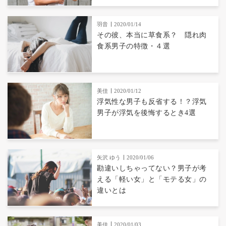
羽音
2020/01/14
その彼、本当に草食系？ 隠れ肉
食系男子の特徴・４選
美佳
2020/01/12
浮気性な男子も反省する！？浮気
男子が浮気を後悔するとき4選
矢沢 ゆう
2020/01/06
勘違いしちゃってない？男子が考
える「軽い女」と「モテる女」の
違いとは
美佳
2020/01/03