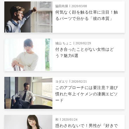
脇田尚揮
2020/03/08
何気なく顔を触る仕草に注目！触
るパーツで分かる「彼の本質」
城山 ちょこ
2020/02/29
付き合ったことがない女性はど
う？魅力6選
ヨダエリ
2020/02/21
このアプローチには要注意？遊び
慣れた年上イケメンの凄腕エピソ
ード
和
2020/01/24
惑わされないで！男性が『好きで