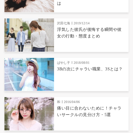
は
沢田七海
2019/12/14
浮気した彼氏が後悔する瞬間や彼
女の行動・態度まとめ
ばやし子
2018/08/01
3Bの次にチャラい職業、3Sとは？
和
2016/04/06
痛い目に合わないために！チャラ
いサークルの見分け方・5選