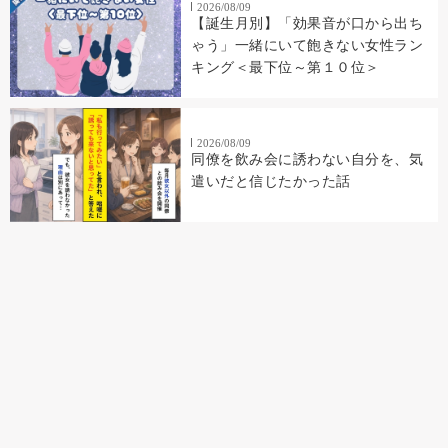
2026/08/09
【誕生月別】「効果音が口から出ち
ゃう」一緒にいて飽きない女性ラン
キング＜最下位～第１０位＞
2026/08/09
同僚を飲み会に誘わない自分を、気
遣いだと信じたかった話