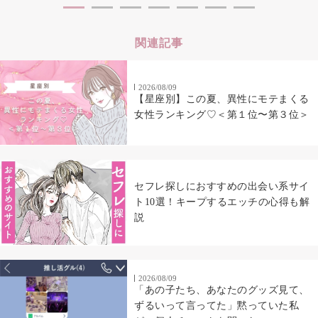
関連記事
2026/08/09
【星座別】この夏、異性にモテまくる
女性ランキング♡＜第１位〜第３位＞
セフレ探しにおすすめの出会い系サイ
ト10選！キープするエッチの心得も解
説
2026/08/09
「あの子たち、あなたのグッズ見て、
ずるいって言ってた」黙っていた私