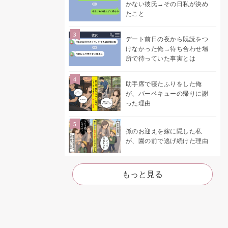
かない彼氏→その日私が決め
たこと
デート前日の夜から既読をつ
けなかった俺→待ち合わせ場
所で待っていた事実とは
助手席で寝たふりをした俺
が、バーベキューの帰りに謝
った理由
孫のお迎えを嫁に隠した私
が、園の前で逃げ続けた理由
もっと見る