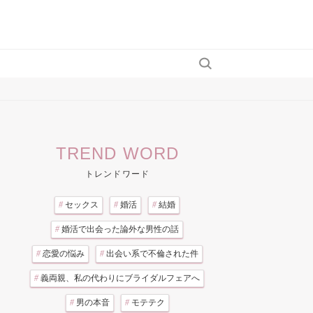
TREND WORD
トレンドワード
#
セックス
#
婚活
#
結婚
#
婚活で出会った論外な男性の話
#
恋愛の悩み
#
出会い系で不倫された件
#
義両親、私の代わりにブライダルフェアへ
#
男の本音
#
モテテク