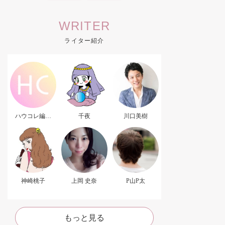
WRITER
ライター紹介
ハウコレ編集
千夜
川口美樹
部．
神崎桃子
上岡 史奈
P山P太
もっと見る