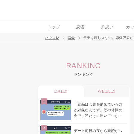
トップ
恋愛
片思い
カ
ハウコレ
恋愛
モテは顔じゃない。恋愛強者が
検索
RANKING
トレンド ワード
ランキング
恋愛
DAILY
WEEKLY
「景品は会費を納めている方
が対象なんです」朝の体操の
会で、私だけに届いていなか
った案内
デート前日の夜から既読がつ