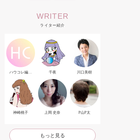
WRITER
ライター紹介
ハウコレ編集
千夜
川口美樹
部．
神崎桃子
上岡 史奈
P山P太
もっと見る