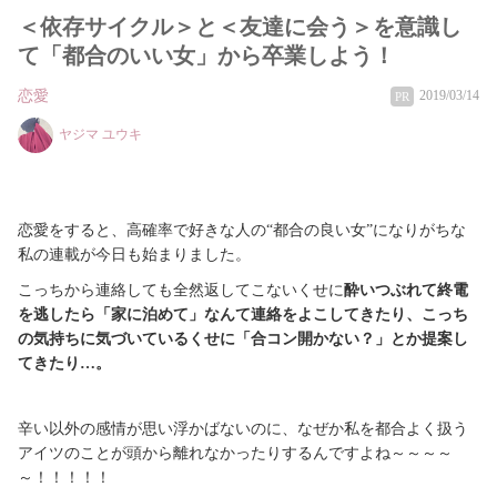
＜依存サイクル＞と＜友達に会う＞を意識し
て「都合のいい女」から卒業しよう！
恋愛
2019/03/14
PR
ヤジマ ユウキ
恋愛をすると、高確率で好きな人の“都合の良い女”になりがちな
私の連載が今日も始まりました。
こっちから連絡しても全然返してこないくせに
酔いつぶれて終電
を逃したら「家に泊めて」なんて連絡をよこしてきたり、こっち
の気持ちに気づいているくせに「合コン開かない？」とか提案し
てきたり…。
辛い以外の感情が思い浮かばないのに、なぜか私を都合よく扱う
アイツのことが頭から離れなかったりするんですよね～～～～
～！！！！！