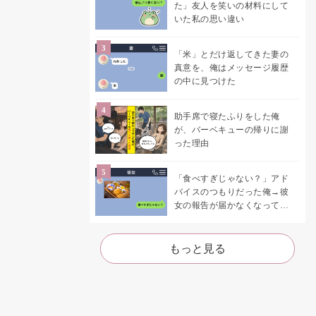
た」友人を笑いの材料にして
いた私の思い違い
「米」とだけ返してきた妻の
真意を、俺はメッセージ履歴
の中に見つけた
助手席で寝たふりをした俺
が、バーベキューの帰りに謝
った理由
「食べすぎじゃない？」アド
バイスのつもりだった俺→彼
女の報告が届かなくなって、
初めて自分の言葉を読み返し
た
もっと見る