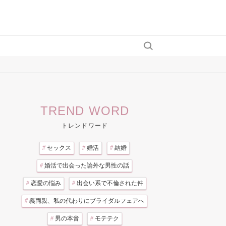
TREND WORD
トレンドワード
#
セックス
#
婚活
#
結婚
#
婚活で出会った論外な男性の話
#
恋愛の悩み
#
出会い系で不倫された件
#
義両親、私の代わりにブライダルフェアへ
#
男の本音
#
モテテク