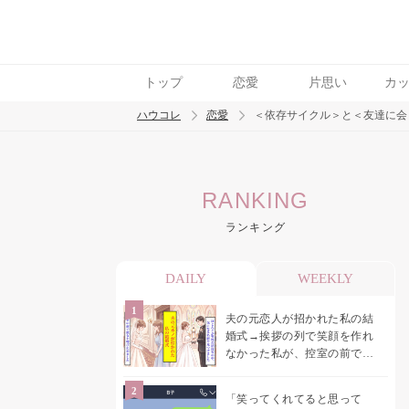
トップ
恋愛
片思い
カ
ハウコレ
恋愛
＜依存サイクル＞と＜友達に会
検索
RANKING
トレンド ワード
ランキング
恋愛
DAILY
WEEKLY
夫の元恋人が招かれた私の結
婚式→挨拶の列で笑顔を作れ
なかった私が、控室の前で彼
女を呼び止めた理由
「笑ってくれてると思って