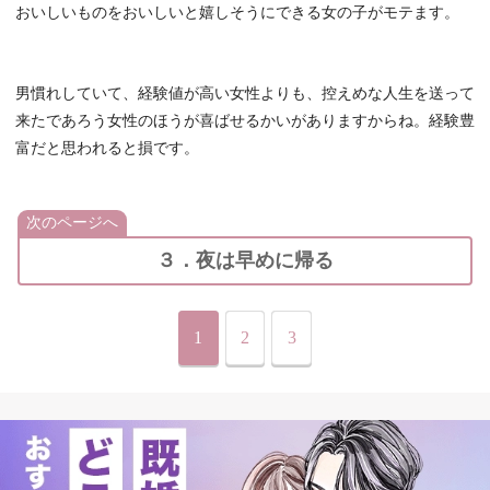
おいしいものをおいしいと嬉しそうにできる女の子がモテます。
男慣れしていて、経験値が高い女性よりも、控えめな人生を送って
来たであろう女性のほうが喜ばせるかいがありますからね。経験豊
富だと思われると損です。
次のページへ
３．夜は早めに帰る
1
2
3