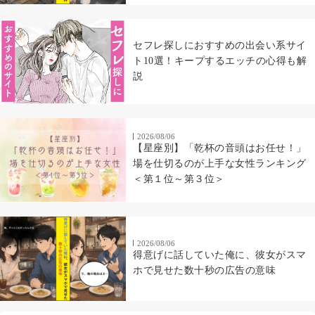
セフレ探しにおすすめの出会い系サイ
ト10選！キープするエッチの心得も解
説
2026/08/06
【星座別】「乾杯の音頭はお任せ！」
場を仕切るのが上手な女性ランキング
＜第１位～第３位＞
2026/08/06
得意げに話していた俺に、彼女がスマ
ホで見せた数十秒の広告の意味