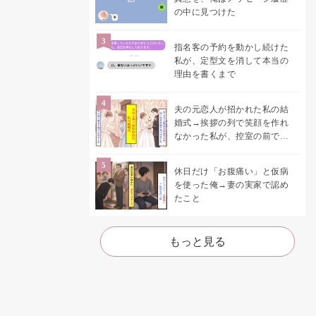
の中に見つけた
指名客の予約を動かし続けた
私が、定型文を消して本当の
理由を書くまで
夫の元恋人が招かれた私の結
婚式→挨拶の列で笑顔を作れ
なかった私が、控室の前で彼
女を呼び止めた理由
休日だけ「お腹痛い」と仮病
を使った俺→妻の実家で認め
たこと
もっと見る