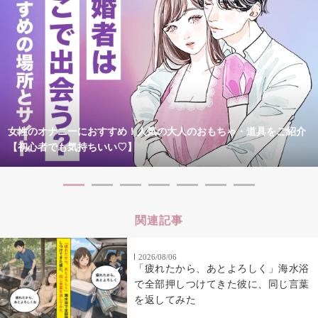
女性のオナニーにおすすめ！人気の大人のおもちゃ・道具をご紹介
【初心者でも気持ちいい♡】
関連記事
2026/08/06
「疲れたから、あとよろしく」海水浴
で全部押しつけてきた彼に、同じ言葉
を返してみた