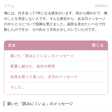
コラム
2026/05/17
俺には、付き合って1年になる彼女がいます。段から穏やかで、俺
のことを否定しない人です。そんな彼女から、ある日メッセージ
のやりとりについて指摘を受けました。誠意を見せたい一心で行
動したのですが、その向かう方向が少しズレていたのです。
目次
閉じる
届いた「読みにくいよ」のメッセージ
夜通し続けた、改行の研究
自信を持って送った、夕方のメッセージ
そして...
届いた「読みにくいよ」のメッセージ