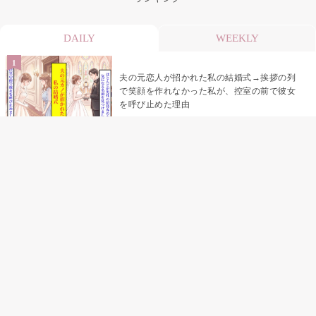
DAILY
WEEKLY
夫の元恋人が招かれた私の結婚式→挨拶の列
で笑顔を作れなかった私が、控室の前で彼女
を呼び止めた理由
「笑ってくれてると思ってた」友人を笑いの
材料にしていた私の思い違い
「米」とだけ返してきた妻の真意を、俺はメ
ッセージ履歴の中に見つけた