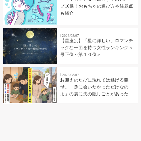
ブ16選！おもちゃの選び方や注意点
も紹介
2026/08/07
【星座別】「星に詳しい」ロマンチ
ックな一面を持つ女性ランキング＜
最下位～第１０位＞
2026/08/07
お迎えのたびに現れては逃げる義
母。「孫に会いたかっただけなの
よ」の裏に夫の隠しごとがあった