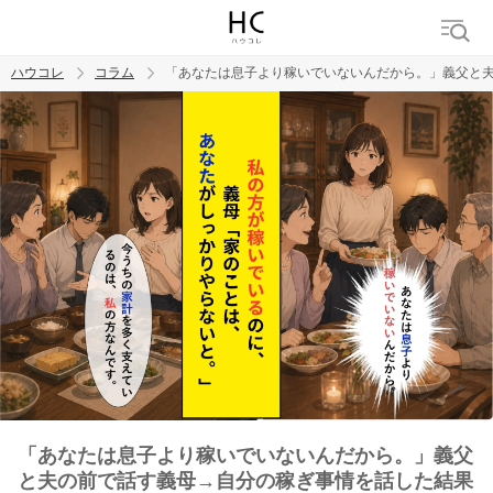
ハウコレ
コラム
「あなたは息子より稼いでいないんだから。」義父と
検索
トレンド ワード
男の本音
男ウケ
NG行動
彼女
イイ女
婚活
「あなたは息子より稼いでいないんだから。」義父
と夫の前で話す義母→自分の稼ぎ事情を話した結果