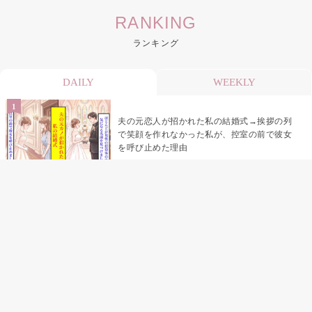
RANKING
ランキング
DAILY
WEEKLY
夫の元恋人が招かれた私の結婚式→挨拶の列
で笑顔を作れなかった私が、控室の前で彼女
を呼び止めた理由
助手席で寝たふりをした俺が、バーベキュー
の帰りに謝った理由
「景品は会費を納めている方が対象なんで
す」朝の体操の会で、私だけに届いていなか
った案内