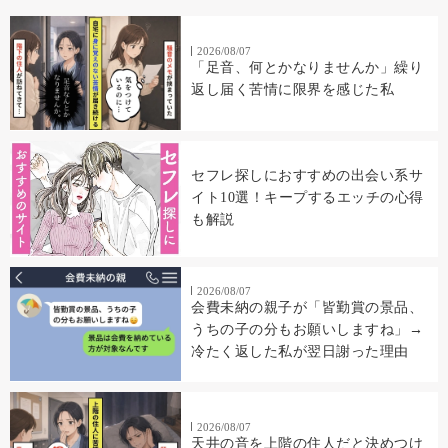
2026/08/07
「足音、何とかなりませんか」繰り
返し届く苦情に限界を感じた私
セフレ探しにおすすめの出会い系サ
イト10選！キープするエッチの心得
も解説
2026/08/07
会費未納の親子が「皆勤賞の景品、
うちの子の分もお願いしますね」→
冷たく返した私が翌日謝った理由
2026/08/07
天井の音を上階の住人だと決めつけ