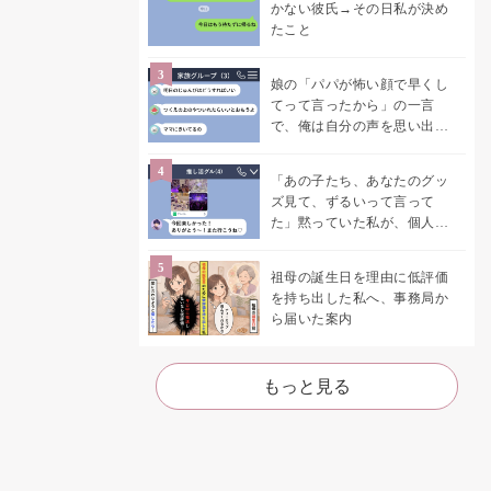
かない彼氏→その日私が決め
たこと
娘の「パパが怖い顔で早くし
てって言ったから」の一言
で、俺は自分の声を思い出し
ました
「あの子たち、あなたのグッ
ズ見て、ずるいって言って
た」黙っていた私が、個人チ
ャットを開いた
祖母の誕生日を理由に低評価
を持ち出した私へ、事務局か
ら届いた案内
もっと見る