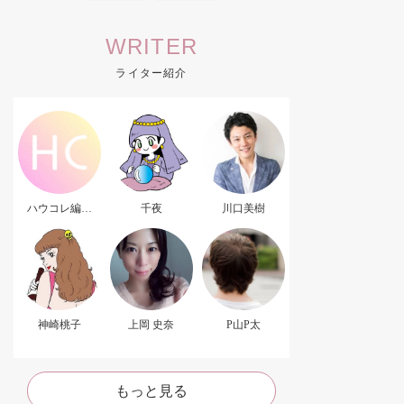
WRITER
ライター紹介
ハウコレ編集
千夜
川口美樹
部．
神崎桃子
上岡 史奈
P山P太
もっと見る