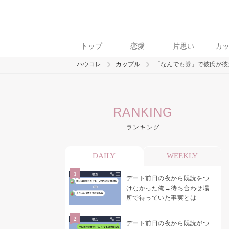
トップ
恋愛
片思い
カ
ハウコレ
カップル
「なんでも券」で彼氏が彼
検索
RANKING
トレンド ワード
ランキング
カップル
デート
エッチ
セックス
長
DAILY
WEEKLY
デート前日の夜から既読をつ
けなかった俺→待ち合わせ場
所で待っていた事実とは
デート前日の夜から既読がつ