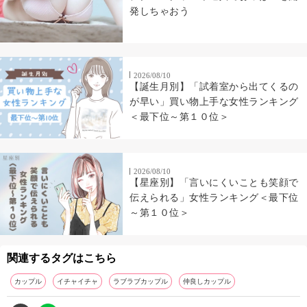
発しちゃおう
2026/08/10
【誕生月別】「試着室から出てくるの
が早い」買い物上手な女性ランキング
＜最下位～第１０位＞
2026/08/10
【星座別】「言いにくいことも笑顔で
伝えられる」女性ランキング＜最下位
～第１０位＞
関連するタグはこちら
カップル
イチャイチャ
ラブラブカップル
仲良しカップル