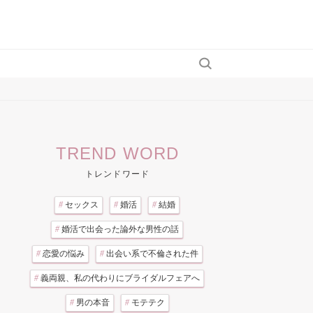
TREND WORD
トレンドワード
#
セックス
#
婚活
#
結婚
#
婚活で出会った論外な男性の話
#
恋愛の悩み
#
出会い系で不倫された件
#
義両親、私の代わりにブライダルフェアへ
#
男の本音
#
モテテク