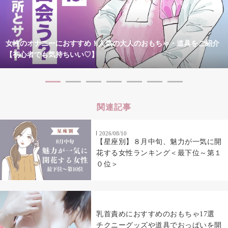
女性のオナニーにおすすめ！人気の大人のおもちゃ・道具をご紹介
【初心者でも気持ちいい♡】
関連記事
2026/08/10
【星座別】８月中旬、魅力が一気に開
花する女性ランキング＜最下位～第１
０位＞
乳首責めにおすすめのおもちゃ17選
チクニーグッズや道具でおっぱいを開