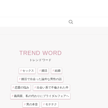
TREND WORD
トレンドワード
#
セックス
#
婚活
#
結婚
#
婚活で出会った論外な男性の話
#
恋愛の悩み
#
出会い系で不倫された件
#
義両親、私の代わりにブライダルフェアへ
#
男の本音
#
モテテク