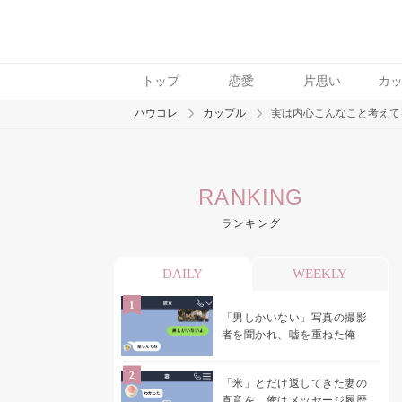
トップ
恋愛
片思い
カ
ハウコレ
カップル
実は内心こんなこと考えて
検索
RANKING
トレンド ワード
ランキング
カップル
デート
エッチ
セックス
長
DAILY
WEEKLY
「男しかいない」写真の撮影
者を聞かれ、嘘を重ねた俺
「米」とだけ返してきた妻の
真意を、俺はメッセージ履歴