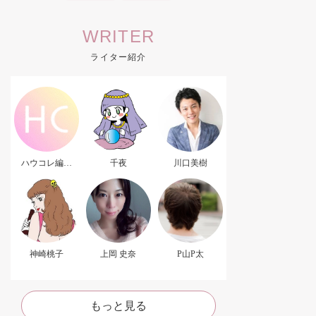
WRITER
ライター紹介
ハウコレ編集
千夜
川口美樹
部．
神崎桃子
上岡 史奈
P山P太
もっと見る