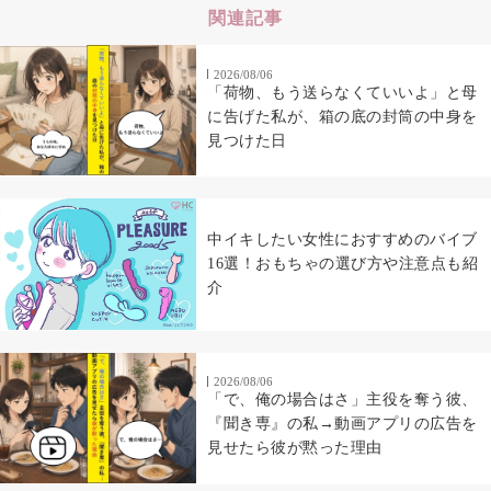
関連記事
2026/08/06
「荷物、もう送らなくていいよ」と母
に告げた私が、箱の底の封筒の中身を
見つけた日
中イキしたい女性におすすめのバイブ
16選！おもちゃの選び方や注意点も紹
介
2026/08/06
「で、俺の場合はさ」主役を奪う彼、
『聞き専』の私→動画アプリの広告を
見せたら彼が黙った理由