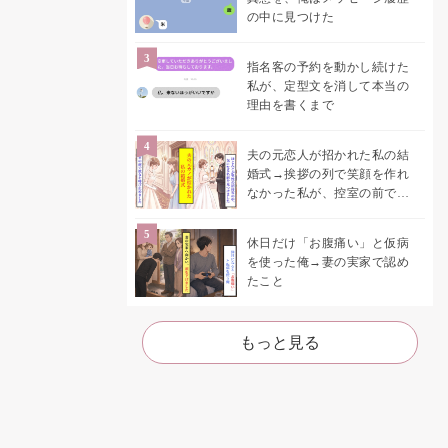
の中に見つけた
指名客の予約を動かし続けた
私が、定型文を消して本当の
理由を書くまで
夫の元恋人が招かれた私の結
婚式→挨拶の列で笑顔を作れ
なかった私が、控室の前で彼
女を呼び止めた理由
休日だけ「お腹痛い」と仮病
を使った俺→妻の実家で認め
たこと
もっと見る