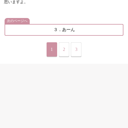
思いますよ。
次のページへ
３．あーん
1
2
3