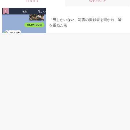
DAILY
WEEKLY
「男しかいない」写真の撮影者を聞かれ、嘘
を重ねた俺
「米」とだけ返してきた妻の真意を、俺はメ
ッセージ履歴の中に見つけた
指名客の予約を動かし続けた私が、定型文を
消して本当の理由を書くまで
夫の元恋人が招かれた私の結婚式→挨拶の列
で笑顔を作れなかった私が、控室の前で彼女
を呼び止めた理由