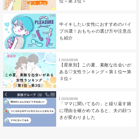
位～第３位＞
中イキしたい女性におすすめのバイ
ブ16選！おもちゃの選び方や注意点
も紹介
2026/08/08
【星座別】この夏、素敵な出会いが
ある♡女性ランキング＜第１位〜第
３位＞
2026/08/08
「ママに聞いてるの」と繰り返す娘
に理由を確かめてみると、夫の顔つ
きが変わりました