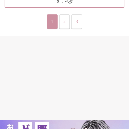
３．ペタ
1
2
3