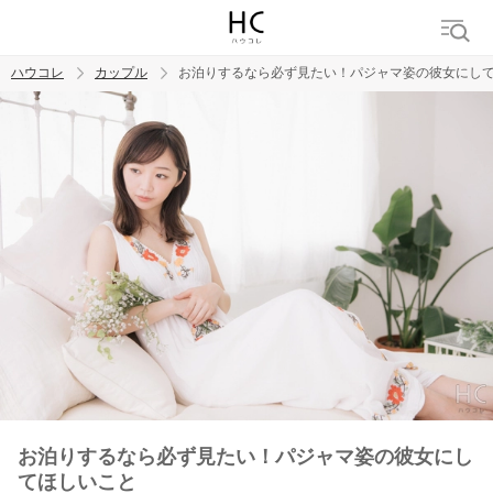
ハウコレ
カップル
お泊りするなら必ず見たい！パジャマ姿の彼女にし
検索
トレンド ワード
カップル
デート
エッチ
セックス
長続き
お泊りするなら必ず見たい！パジャマ姿の彼女にし
てほしいこと