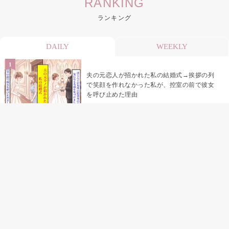
RANKING
ランキング
DAILY
WEEKLY
夫の元恋人が招かれた私の結婚式→挨拶の列
で笑顔を作れなかった私が、控室の前で彼女
を呼び止めた理由
助手席で寝たふりをした俺が、バーベキュー
の帰りに謝った理由
「景品は会費を納めている方が対象なんで
す」朝の体操の会で、私だけに届いていなか
った案内