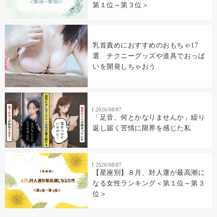
第１位～第３位＞
乳首責めにおすすめのおもちゃ17
選 チクニーグッズや道具でおっぱ
いを開発しちゃおう
2026/08/07
「足音、何とかなりませんか」繰り
返し届く苦情に限界を感じた私
2026/08/07
【星座別】８月、対人運が最高潮に
なる女性ランキング＜第１位～第３
位＞