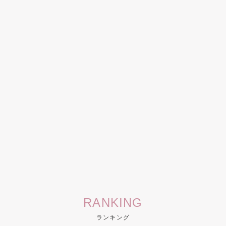
RANKING
ランキング