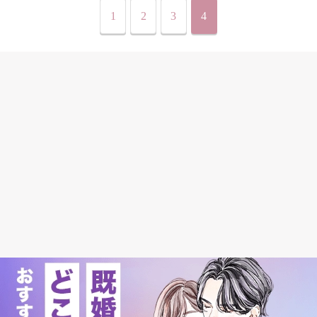
1
2
3
4