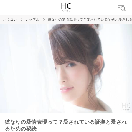
ハウコレ
カップル
彼なりの愛情表現って？愛されている証拠と愛され
検索
トレンド ワード
カップル
デート
エッチ
セックス
長続き
彼なりの愛情表現って？愛されている証拠と愛され
るための秘訣