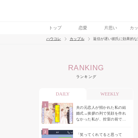
トップ
恋愛
片思い
カ
ハウコレ
カップル
返信が遅い彼氏に効果的な
検索
RANKING
トレンド ワード
ランキング
カップル
デート
エッチ
セックス
長
DAILY
WEEKLY
夫の元恋人が招かれた私の結
婚式→挨拶の列で笑顔を作れ
なかった私が、控室の前で彼
女を呼び止めた理由
「笑ってくれてると思って