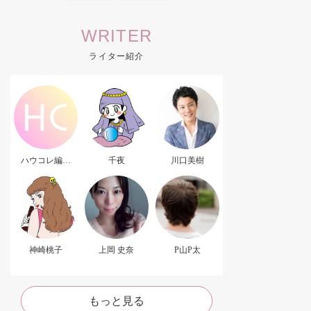
WRITER
ライター紹介
ハウコレ編集
千夜
川口美樹
部．
神崎桃子
上岡 史奈
P山P太
もっと見る