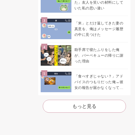
た」友人を笑いの材料にして
いた私の思い違い
「米」とだけ返してきた妻の
真意を、俺はメッセージ履歴
の中に見つけた
助手席で寝たふりをした俺
が、バーベキューの帰りに謝
った理由
「食べすぎじゃない？」アド
バイスのつもりだった俺→彼
女の報告が届かなくなって、
初めて自分の言葉を読み返し
た
もっと見る