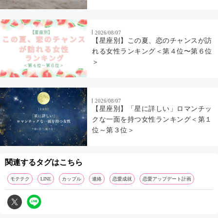
2026/08/07
【星座別】この夏、恋のチャンスが訪
れる女性ランキング＜第４位〜第６位
＞
2026/08/07
【星座別】「星に詳しい」ロマンチッ
クな一面を持つ女性ランキング＜第１
位～第３位＞
関連するタグはこちら
モテテク
LINE
カップル
連絡
恋愛成就
恋愛アップデート計画