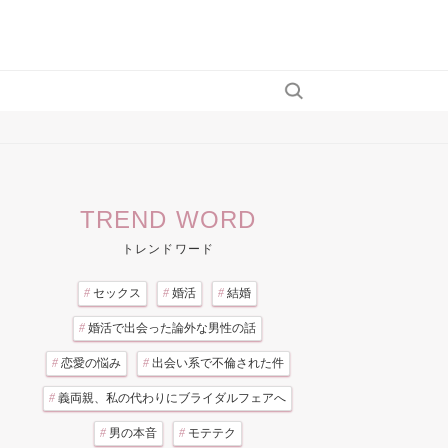
TREND WORD
トレンドワード
#
セックス
#
婚活
#
結婚
#
婚活で出会った論外な男性の話
#
恋愛の悩み
#
出会い系で不倫された件
#
義両親、私の代わりにブライダルフェアへ
#
男の本音
#
モテテク