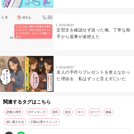
2026/08/07
定型文を確認せず送った俺、丁寧な相
手から返事が途絶えた
2026/08/07
友人の手作りプレゼントを使えなかっ
た理由を、私はずっと言えずにいた
関連するタグはこちら
恋愛心理学
ボディタッチ
彼氏
彼女
キス
セリフ
嫉妬
彼に愛される
行動心理テクニック