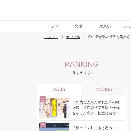
トップ
恋愛
片思い
カ
ハウコレ
カップル
独占欲が強い彼氏を満足さ
検索
RANKING
トレンド ワード
ランキング
カップル
デート
エッチ
セックス
長
DAILY
WEEKLY
夫の元恋人が招かれた私の結
婚式→挨拶の列で笑顔を作れ
なかった私が、控室の前で彼
女を呼び止めた理由
「笑ってくれてると思って