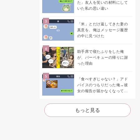
た」友人を笑いの材料にして
いた私の思い違い
「米」とだけ返してきた妻の
真意を、俺はメッセージ履歴
の中に見つけた
助手席で寝たふりをした俺
が、バーベキューの帰りに謝
った理由
「食べすぎじゃない？」アド
バイスのつもりだった俺→彼
女の報告が届かなくなって、
初めて自分の言葉を読み返し
た
もっと見る