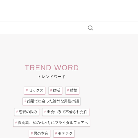
TREND WORD
トレンドワード
#
セックス
#
婚活
#
結婚
#
婚活で出会った論外な男性の話
#
恋愛の悩み
#
出会い系で不倫された件
#
義両親、私の代わりにブライダルフェアへ
#
男の本音
#
モテテク