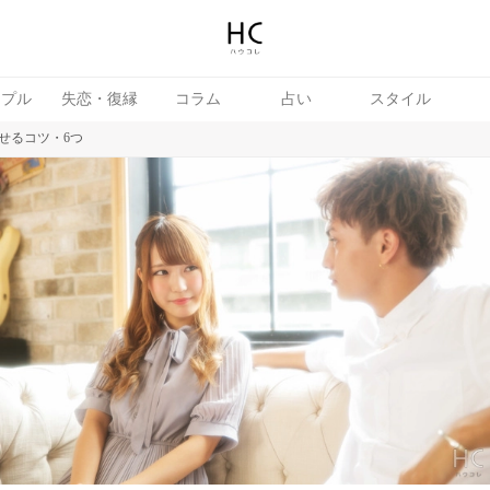
ップル
失恋・復縁
コラム
占い
スタイル
せるコツ・6つ
続き