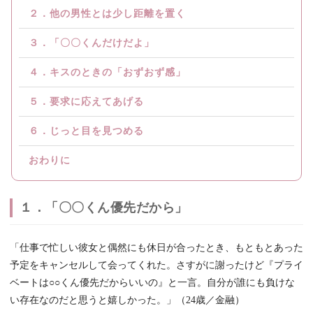
２．他の男性とは少し距離を置く
３．「〇〇くんだけだよ」
４．キスのときの「おずおず感」
５．要求に応えてあげる
６．じっと目を見つめる
おわりに
１．「〇〇くん優先だから」
「仕事で忙しい彼女と偶然にも休日が合ったとき、もともとあった
予定をキャンセルして会ってくれた。さすがに謝ったけど『プライ
ベートは○○くん優先だからいいの』と一言。自分が誰にも負けな
い存在なのだと思うと嬉しかった。」（24歳／金融）