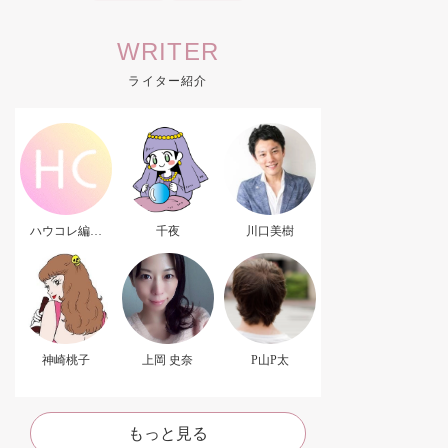
WRITER
ライター紹介
ハウコレ編集
千夜
川口美樹
部．
神崎桃子
上岡 史奈
P山P太
もっと見る