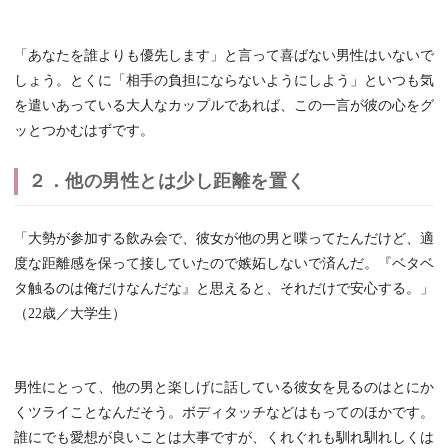
「あなたを誰よりも優先します」と言って喜ばない男性はいないで
しょう。とくに「相手の負担にならないようにしよう」といつも気
を遣いあっている大人なカップルであれば、この一言が彼の心をグ
ッとつかむはずです。
２．他の男性とは少し距離を置く
「大勢が参加する飲み会で、彼女が他の男と喋ってたんだけど、適
度な距離感を保って接していたので嫉妬しないで済んだ。『ベタベ
タ触るのは俺だけなんだな』と思えると、それだけで安心する。」
（22歳／大学生）
男性にとって、他の男と楽しげに話している彼女を見るのはとにか
くツライことなんだそう。ボディタッチなどはもってのほかです。
誰にでも愛想が良いことは大事ですが、くれぐれも馴れ馴れしくは