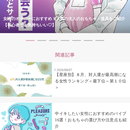
女性のオナニーにおすすめ！人気の大人のおもちゃ・道具をご紹介
【初心者でも気持ちいい♡】
関連記事
2026/08/07
【星座別】８月、対人運が最高潮にな
る女性ランキング＜最下位～第１０位
＞
中イキしたい女性におすすめのバイブ
16選！おもちゃの選び方や注意点も紹
介