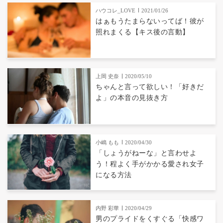
ハウコレ_LOVE
2021/01/26
はぁもうたまらないってば！彼が
照れまくる【キス後の言動】
上岡 史奈
2020/05/10
ちゃんと言って欲しい！「好きだ
よ」の本音の見抜き方
小嶋 もも
2020/04/30
「しょうがねーな」と言わせよ
う！程よく手がかかる愛され女子
になる方法
内野 彩華
2020/04/29
男のプライドをくすぐる「快感ワ