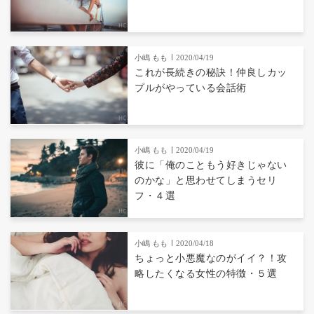
小嶋 もも
2020/04/19
これが長続きの秘訣！仲良しカッ
プルがやっている会話術
小嶋 もも
2020/04/19
彼に「俺のこともう好きじゃない
のかな」と思わせてしまうセリ
フ・４選
小嶋 もも
2020/04/18
ちょっと小悪魔なのがイイ？！攻
略したくなる女性の特徴・５選