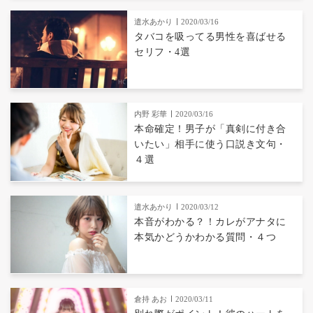
遣水あかり
2020/03/16
タバコを吸ってる男性を喜ばせる
セリフ・4選
内野 彩華
2020/03/16
本命確定！男子が「真剣に付き合
いたい」相手に使う口説き文句・
４選
遣水あかり
2020/03/12
本音がわかる？！カレがアナタに
本気かどうかわかる質問・４つ
倉持 あお
2020/03/11