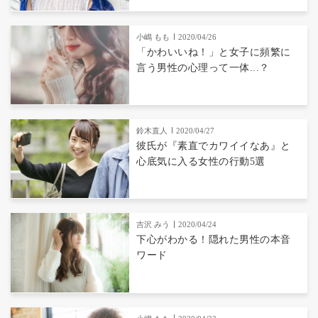
小嶋 もも
2020/04/26
「かわいいね！」と女子に頻繁に
言う男性の心理って一体...？
鈴木直人
2020/04/27
彼氏が『素直でカワイイなあ』と
心底気に入る女性の行動5選
吉沢 みう
2020/04/24
下心がわかる！隠れた男性の本音
ワード