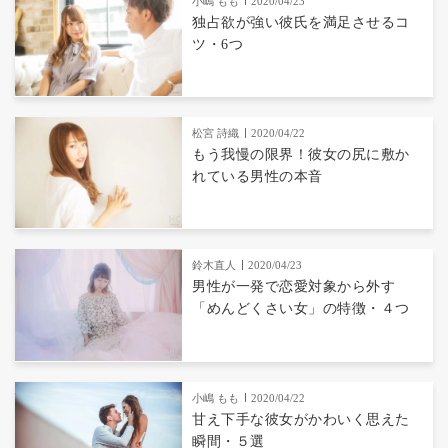
小嶋 もも
2020/04/23
独占欲が強い彼氏を満足させるコ
ツ・6つ
松宮 詩織
2020/04/22
もう我慢の限界！彼女の尻に敷か
れている男性の本音
鈴木直人
2020/04/23
男性が一発で恋愛対象から外す
「めんどくさい女」の特徴・４つ
小嶋 もも
2020/04/22
甘え下手な彼女がかわいく思えた
瞬間・５選