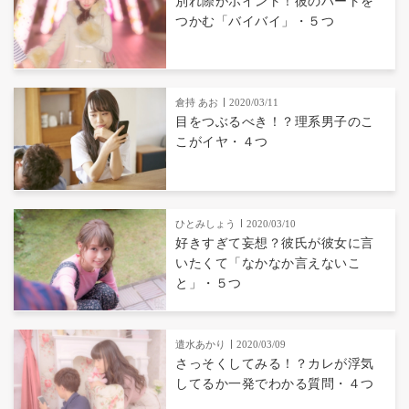
別れ際がポイント！彼のハートを
つかむ「バイバイ」・５つ
倉持 あお
2020/03/11
目をつぶるべき！？理系男子のこ
こがイヤ・４つ
ひとみしょう
2020/03/10
好きすぎて妄想？彼氏が彼女に言
いたくて「なかなか言えないこ
と」・５つ
遣水あかり
2020/03/09
さっそくしてみる！？カレが浮気
してるか一発でわかる質問・４つ