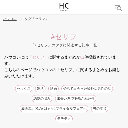
ハウコレ
タグ「セリフ」
検索
#セリフ
「#セリフ」のタグに関連する記事一覧
トレンド ワード
ハウコレには
「セリフ」
に関するまとめが
82
件掲載されていま
結婚
セックス
カップル
男の本音
モテテク
婚活
す。
こちらのページでハウコレの「セリフ」に関するまとめをお楽し
みいただけます。
セックス
婚活
結婚
婚活で出会った論外な男性の話
恋愛の悩み
出会い系で不倫された件
義両親、私の代わりにブライダルフェアへ
男の本音
モテテク