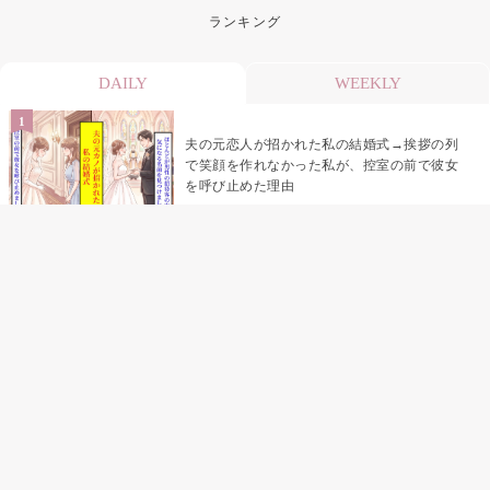
ランキング
DAILY
WEEKLY
夫の元恋人が招かれた私の結婚式→挨拶の列
で笑顔を作れなかった私が、控室の前で彼女
を呼び止めた理由
助手席で寝たふりをした俺が、バーベキュー
の帰りに謝った理由
「景品は会費を納めている方が対象なんで
す」朝の体操の会で、私だけに届いていなか
った案内