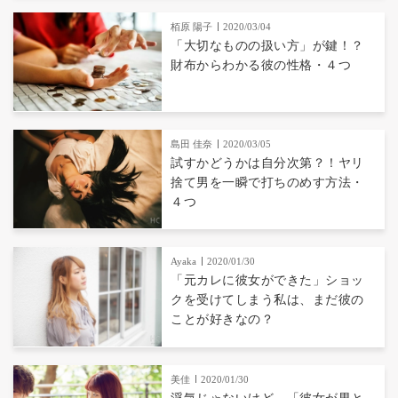
栢原 陽子
2020/03/04
「大切なものの扱い方」が鍵！？
財布からわかる彼の性格・４つ
島田 佳奈
2020/03/05
試すかどうかは自分次第？！ヤリ
捨て男を一瞬で打ちのめす方法・
４つ
Ayaka
2020/01/30
「元カレに彼女ができた」ショッ
クを受けてしまう私は、まだ彼の
ことが好きなの？
美佳
2020/01/30