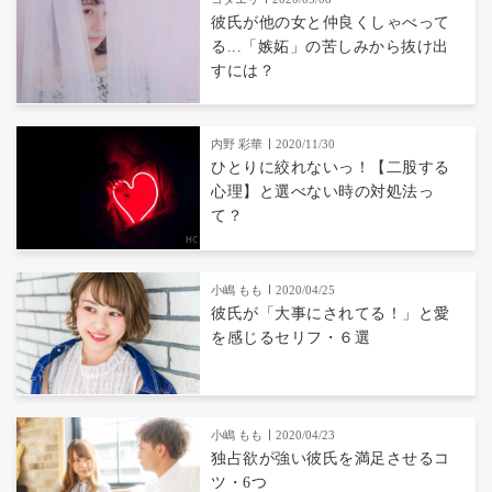
彼氏が他の女と仲良くしゃべって
る...「嫉妬」の苦しみから抜け出
すには？
内野 彩華
2020/11/30
ひとりに絞れないっ！【二股する
心理】と選べない時の対処法っ
て？
小嶋 もも
2020/04/25
彼氏が「大事にされてる！」と愛
を感じるセリフ・６選
小嶋 もも
2020/04/23
独占欲が強い彼氏を満足させるコ
ツ・6つ