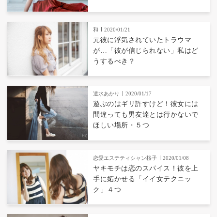
和
2020/01/21
元彼に浮気されていたトラウマ
が…「彼が信じられない」私はど
うするべき？
遣水あかり
2020/01/17
遊ぶのはギリ許すけど！彼女には
間違っても男友達とは行かないで
ほしい場所・５つ
恋愛エステティシャン桜子
2020/01/08
ヤキモチは恋のスパイス！彼を上
手に妬かせる「イイ女テクニッ
ク」４つ