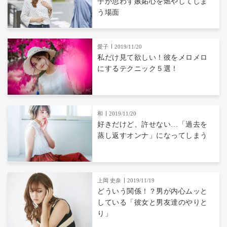
子が思わず嫉妬心を燃やしてしま
う場面
愛子
2019/11/20
私だけ見て欲しい！彼をメロメロ
にするテクニック５選！
和
2019/11/20
好きだけど、許せない…「過去を
蒸し返すオンナ」になってしまう
上岡 史奈
2019/11/19
どういう関係！？男が内心ムッと
している「彼女と男友達のやりと
り」