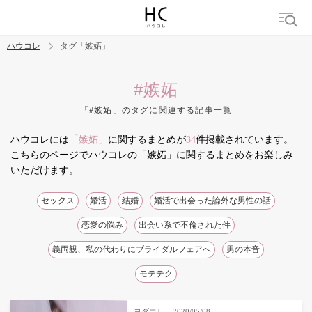
ハウコレ
タグ「嫉妬」
検索
#嫉妬
「#嫉妬」のタグに関連する記事一覧
トレンド ワード
ハウコレには
「嫉妬」
に関するまとめが
34
件掲載されています。
結婚
セックス
カップル
男の本音
モテテク
婚活
こちらのページでハウコレの「嫉妬」に関するまとめをお楽しみ
いただけます。
セックス
婚活
結婚
婚活で出会った論外な男性の話
恋愛の悩み
出会い系で不倫された件
義両親、私の代わりにブライダルフェアへ
男の本音
モテテク
ヨダエリ
2020/05/08