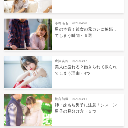
小嶋 もも
2020/04/20
男の本音！彼女の元カレに嫉妬し
てしまう瞬間・５選
倉持 あお
2020/03/12
美人は疲れる？飽きられて振られ
てしまう理由・4つ
松宮 詩織
2020/03/11
姉・妹もち男子に注意！シスコン
男子の見分け方・５つ