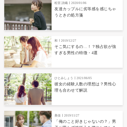
松宮 詩織
2020/01/06
友達カップルに劣等感を感じちゃ
うときの処方箋
和
2019/12/27
そこ気にするの…！？独占欲が強
すぎる男性の特徴・4選
ひとみしょう
2021/06/05
彼女の経験人数の理想は？男性心
理も合わせて解説
美佳
2019/11/27
「俺のこと好きじゃないの？」男