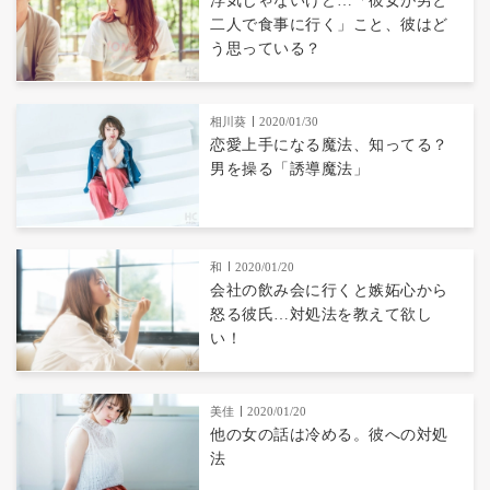
浮気じゃないけど…「彼女が男と
二人で食事に行く」こと、彼はど
う思っている？
相川葵
2020/01/30
恋愛上手になる魔法、知ってる？
男を操る「誘導魔法」
和
2020/01/20
会社の飲み会に行くと嫉妬心から
怒る彼氏…対処法を教えて欲し
い！
美佳
2020/01/20
他の女の話は冷める。彼への対処
法