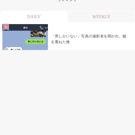
DAILY
WEEKLY
「男しかいない」写真の撮影者を聞かれ、嘘
を重ねた俺
「米」とだけ返してきた妻の真意を、俺はメ
ッセージ履歴の中に見つけた
指名客の予約を動かし続けた私が、定型文を
消して本当の理由を書くまで
夫の元恋人が招かれた私の結婚式→挨拶の列