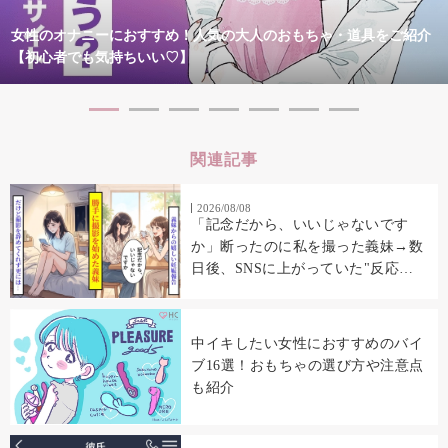
女性のオナニーにおすすめ！人気の大人のおもちゃ・道具をご紹介
【初心者でも気持ちいい♡】
関連記事
2026/08/08
「記念だから、いいじゃないです
か」断ったのに私を撮った義妹→数
日後、SNSに上がっていた"反応
集"に私の顔があった
中イキしたい女性におすすめのバイ
ブ16選！おもちゃの選び方や注意点
も紹介