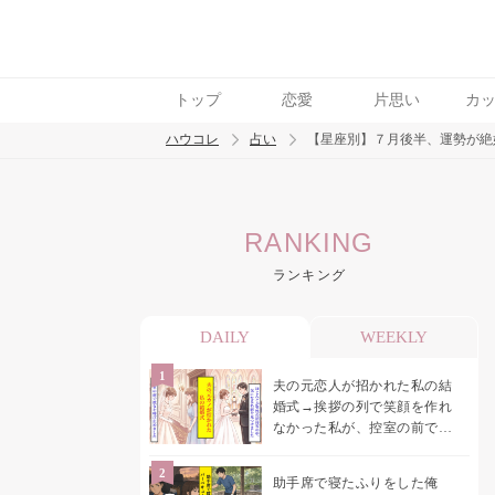
トップ
恋愛
片思い
カ
ハウコレ
占い
【星座別】７月後半、運勢が絶
検索
RANKING
トレンド ワード
ランキング
DAILY
WEEKLY
夫の元恋人が招かれた私の結
婚式→挨拶の列で笑顔を作れ
なかった私が、控室の前で彼
女を呼び止めた理由
助手席で寝たふりをした俺