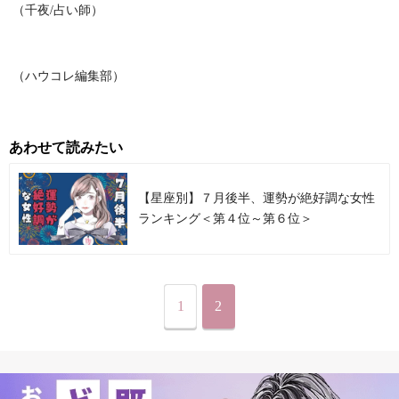
（千夜/占い師）
（ハウコレ編集部）
あわせて読みたい
【星座別】７月後半、運勢が絶好調な女性
ランキング＜第４位～第６位＞
1
2