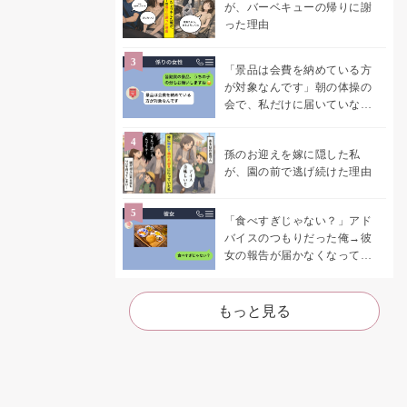
が、バーベキューの帰りに謝
った理由
「景品は会費を納めている方
が対象なんです」朝の体操の
会で、私だけに届いていなか
った案内
孫のお迎えを嫁に隠した私
が、園の前で逃げ続けた理由
「食べすぎじゃない？」アド
バイスのつもりだった俺→彼
女の報告が届かなくなって、
初めて自分の言葉を読み返し
た
もっと見る