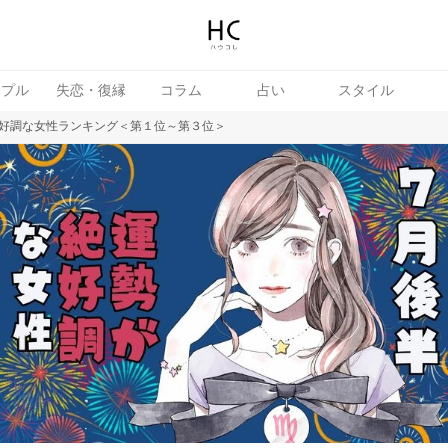
ップル
失恋・復縁
コラム
占い
スタイル
好調な女性ランキング＜第１位～第３位＞