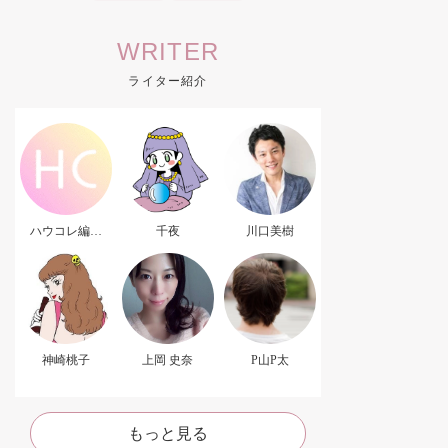
WRITER
ライター紹介
ハウコレ編集
千夜
川口美樹
部．
神崎桃子
上岡 史奈
P山P太
もっと見る