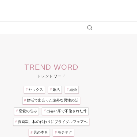
TREND WORD
トレンドワード
#
セックス
#
婚活
#
結婚
#
婚活で出会った論外な男性の話
#
恋愛の悩み
#
出会い系で不倫された件
#
義両親、私の代わりにブライダルフェアへ
#
男の本音
#
モテテク