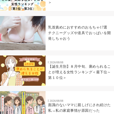
＞
乳首責めにおすすめのおもちゃ17選
チクニーグッズや道具でおっぱいを開
発しちゃおう
2026/08/08
【誕生月別】８月中旬、褒められるこ
とが増える女性ランキング＜最下位～
第１０位＞
2026/08/08
面識のないママに親しげにされ続けた
私→私の家庭事情が原因だった