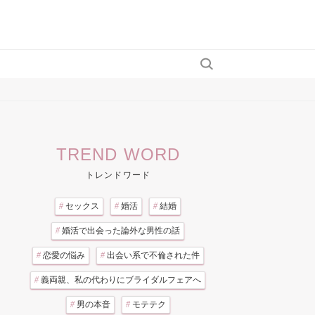
TREND WORD
トレンドワード
#
セックス
#
婚活
#
結婚
#
婚活で出会った論外な男性の話
#
恋愛の悩み
#
出会い系で不倫された件
#
義両親、私の代わりにブライダルフェアへ
#
男の本音
#
モテテク