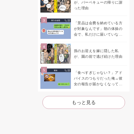
が、バーベキューの帰りに謝
った理由
「景品は会費を納めている方
が対象なんです」朝の体操の
会で、私だけに届いていなか
った案内
孫のお迎えを嫁に隠した私
が、園の前で逃げ続けた理由
「食べすぎじゃない？」アド
バイスのつもりだった俺→彼
女の報告が届かなくなって、
初めて自分の言葉を読み返し
た
もっと見る