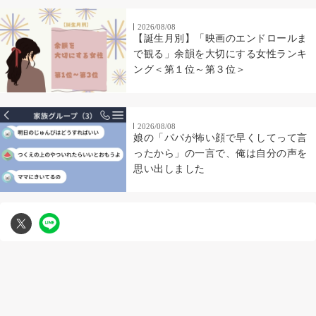
2026/08/08
【誕生月別】「映画のエンドロールま
で観る」余韻を大切にする女性ランキ
ング＜第１位～第３位＞
2026/08/08
娘の「パパが怖い顔で早くしてって言
ったから」の一言で、俺は自分の声を
思い出しました