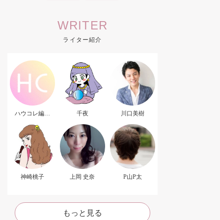
WRITER
ライター紹介
ハウコレ編集
千夜
川口美樹
部．
神崎桃子
上岡 史奈
P山P太
もっと見る