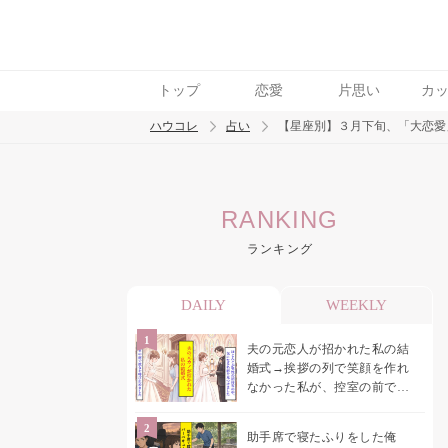
トップ
恋愛
片思い
カ
ハウコレ
占い
【星座別】３月下旬、「大恋愛
検索
RANKING
トレンド ワード
ランキング
DAILY
WEEKLY
夫の元恋人が招かれた私の結
婚式→挨拶の列で笑顔を作れ
なかった私が、控室の前で彼
女を呼び止めた理由
助手席で寝たふりをした俺