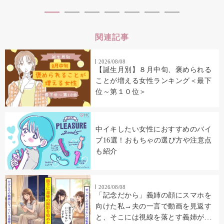
関連記事
2026/08/08
【誕生月別】８月中旬、褒められる
ことが増える女性ランキング＜最下
位～第１０位＞
中イキしたい女性におすすめのバイ
ブ16選！おもちゃの選び方や注意点
も紹介
2026/08/08
「記念だから」義姉の顔にスマホを
向けた私→夫の一言で動画を見返す
と、そこには視線を落とす義姉が映