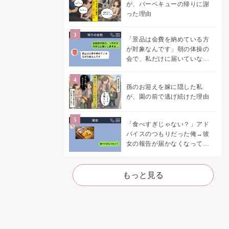
が、バーベキューの帰りに謝
った理由
「景品は会費を納めている方
が対象なんです」朝の体操の
会で、私だけに届いていなか
った案内
孫のお迎えを嫁に隠した私
が、園の前で逃げ続けた理由
「食べすぎじゃない？」アド
バイスのつもりだった俺→彼
女の報告が届かなくなって、
初めて自分の言葉を読み返し
た
もっと見る