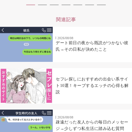
関連記事
2026/08/08
デート前日の夜から既読がつかない彼
氏→その日私が決めたこと
セフレ探しにおすすめの出会い系サイ
ト10選！キープするエッチの心得も解
説
2026/08/08
疎遠だった友人からの毎日のメッセー
ジ→少しずつ私生活に踏み込む質問