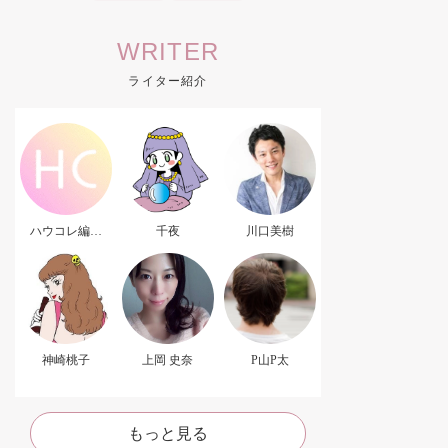
WRITER
ライター紹介
ハウコレ編集
千夜
川口美樹
部．
神崎桃子
上岡 史奈
P山P太
もっと見る