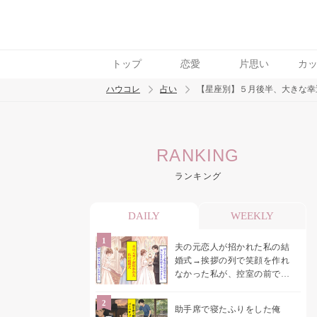
トップ
恋愛
片思い
カ
ハウコレ
占い
【星座別】５月後半、大きな幸
検索
RANKING
トレンド ワード
ランキング
DAILY
WEEKLY
夫の元恋人が招かれた私の結
婚式→挨拶の列で笑顔を作れ
なかった私が、控室の前で彼
女を呼び止めた理由
助手席で寝たふりをした俺