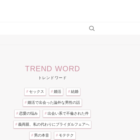
TREND WORD
トレンドワード
#
セックス
#
婚活
#
結婚
#
婚活で出会った論外な男性の話
#
恋愛の悩み
#
出会い系で不倫された件
#
義両親、私の代わりにブライダルフェアへ
#
男の本音
#
モテテク