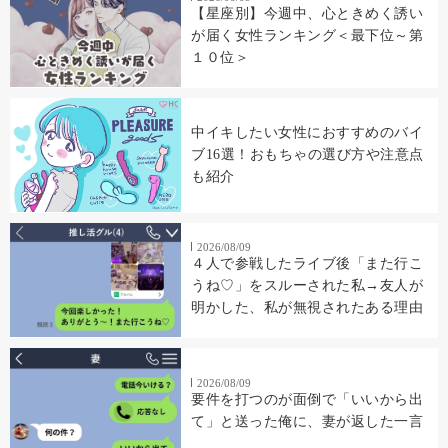
【星座別】今週中、心ときめく誘い
が届く女性ランキング＜最下位～第
１０位＞
中イキしたい女性におすすめのバイ
ブ16選！おもちゃの選び方や注意点
も紹介
2026/08/09
４人で参戦したライブ後「また行こ
うね♡」をスルーされた私→友人が
明かした、私が無視されたある理由
2026/08/09
要件を打つのが面倒で「いいから出
て」と送った俺に、妻が返した一言