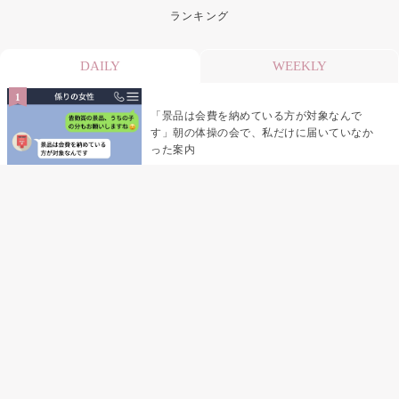
ランキング
DAILY
WEEKLY
「景品は会費を納めている方が対象なんで
す」朝の体操の会で、私だけに届いていなか
った案内
デート前日の夜から既読がつかない彼氏→そ
の日私が決めたこと
デート前日の夜から既読をつけなかった俺→
待ち合わせ場所で待っていた事実とは