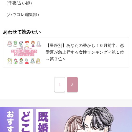
（千夜/占い師）
（ハウコレ編集部）
あわせて読みたい
【星座別】あなたの番かも！６月前半、恋
愛運が急上昇する女性ランキング＜第１位
～第３位＞
1
2