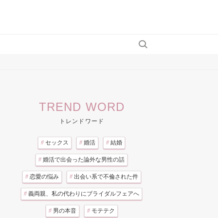
TREND WORD
トレンドワード
#
セックス
#
婚活
#
結婚
#
婚活で出会った論外な男性の話
#
恋愛の悩み
#
出会い系で不倫された件
#
義両親、私の代わりにブライダルフェアへ
#
男の本音
#
モテテク