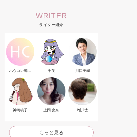
WRITER
ライター紹介
ハウコレ編集
千夜
川口美樹
部．
神崎桃子
上岡 史奈
P山P太
もっと見る