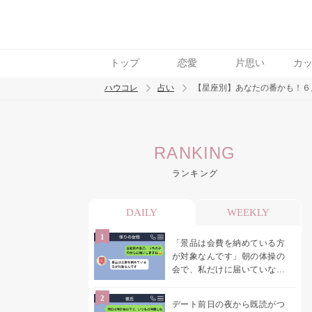
トップ
恋愛
片思い
カ
ハウコレ
占い
【星座別】あなたの番かも！６
検索
RANKING
トレンド ワード
ランキング
DAILY
WEEKLY
「景品は会費を納めている方
が対象なんです」朝の体操の
会で、私だけに届いていなか
った案内
デート前日の夜から既読がつ