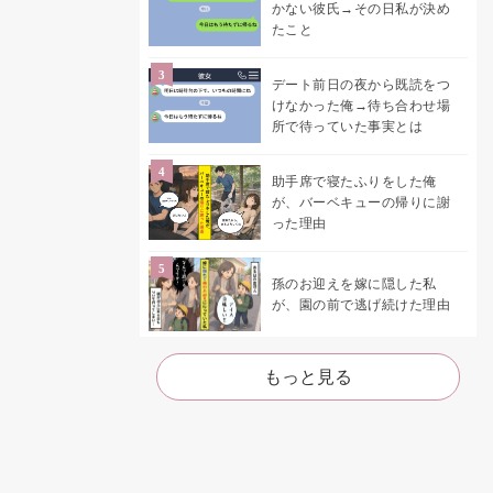
かない彼氏→その日私が決め
たこと
デート前日の夜から既読をつ
けなかった俺→待ち合わせ場
所で待っていた事実とは
助手席で寝たふりをした俺
が、バーベキューの帰りに謝
った理由
孫のお迎えを嫁に隠した私
が、園の前で逃げ続けた理由
もっと見る