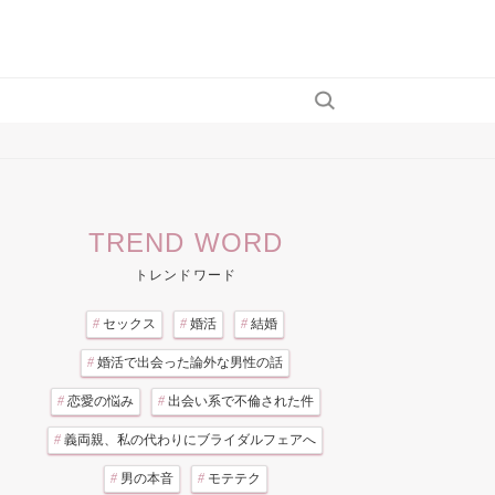
TREND WORD
トレンドワード
#
セックス
#
婚活
#
結婚
#
婚活で出会った論外な男性の話
#
恋愛の悩み
#
出会い系で不倫された件
#
義両親、私の代わりにブライダルフェアへ
#
男の本音
#
モテテク