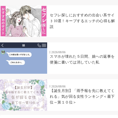
セフレ探しにおすすめの出会い系サイ
ト10選！キープするエッチの心得も解
説
2026/08/06
スマホが壊れた５日間、娘への返事を
便箋に書いては消していた私
2026/08/06
【誕生月別】「雨予報を先に教えてく
れる」気が回る女性ランキング＜最下
位～第１０位＞