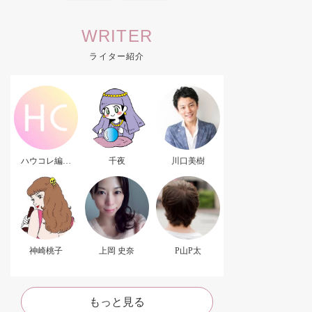
WRITER
ライター紹介
ハウコレ編集
千夜
川口美樹
部．
神崎桃子
上岡 史奈
P山P太
もっと見る