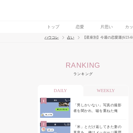
トップ
恋愛
片思い
カ
ハウコレ
占い
【星座別】今週の恋愛運(6/23-
検索
RANKING
トレンド ワード
ランキング
DAILY
WEEKLY
「男しかいない」写真の撮影
者を聞かれ、嘘を重ねた俺
「米」とだけ返してきた妻の
真意を、俺はメッセージ履歴