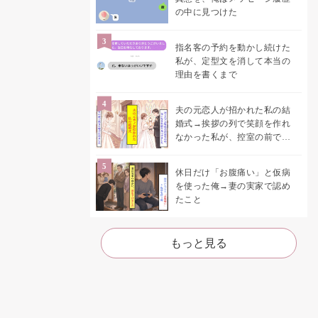
の中に見つけた
指名客の予約を動かし続けた
私が、定型文を消して本当の
理由を書くまで
夫の元恋人が招かれた私の結
婚式→挨拶の列で笑顔を作れ
なかった私が、控室の前で彼
女を呼び止めた理由
休日だけ「お腹痛い」と仮病
を使った俺→妻の実家で認め
たこと
もっと見る