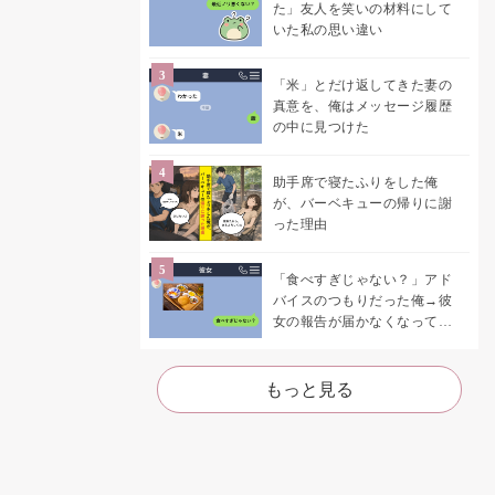
た」友人を笑いの材料にして
いた私の思い違い
「米」とだけ返してきた妻の
真意を、俺はメッセージ履歴
の中に見つけた
助手席で寝たふりをした俺
が、バーベキューの帰りに謝
った理由
「食べすぎじゃない？」アド
バイスのつもりだった俺→彼
女の報告が届かなくなって、
初めて自分の言葉を読み返し
た
もっと見る