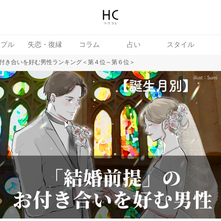
ップル
失恋・復縁
コラム
占い
スタイル
付き合いを好む男性ランキング＜第４位～第６位＞