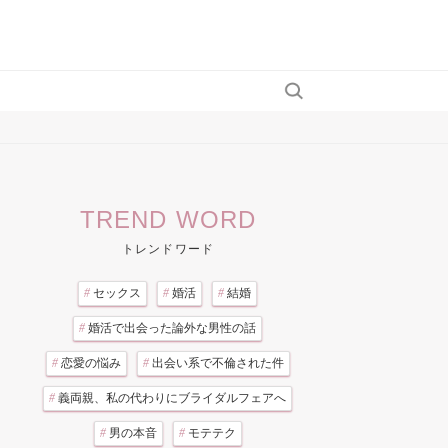
TREND WORD
トレンドワード
#
セックス
#
婚活
#
結婚
#
婚活で出会った論外な男性の話
#
恋愛の悩み
#
出会い系で不倫された件
#
義両親、私の代わりにブライダルフェアへ
#
男の本音
#
モテテク