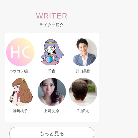
WRITER
ライター紹介
ハウコレ編集
千夜
川口美樹
部．
神崎桃子
上岡 史奈
P山P太
もっと見る