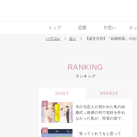
トップ
恋愛
片思い
カ
ハウコレ
占い
【誕生月別】「結婚前提」のお
検索
RANKING
トレンド ワード
ランキング
DAILY
WEEKLY
夫の元恋人が招かれた私の結
婚式→挨拶の列で笑顔を作れ
なかった私が、控室の前で彼
女を呼び止めた理由
「笑ってくれてると思って