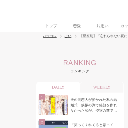
トップ
恋愛
片思い
カ
ハウコレ
占い
【星座別】「忘れられない夏に
検索
RANKING
トレンド ワード
ランキング
DAILY
WEEKLY
夫の元恋人が招かれた私の結
婚式→挨拶の列で笑顔を作れ
なかった私が、控室の前で彼
女を呼び止めた理由
「笑ってくれてると思って