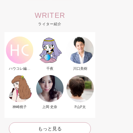
WRITER
ライター紹介
ハウコレ編集
千夜
川口美樹
部．
神崎桃子
上岡 史奈
P山P太
もっと見る