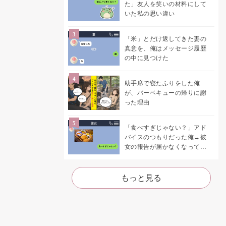
た」友人を笑いの材料にして
いた私の思い違い
「米」とだけ返してきた妻の
真意を、俺はメッセージ履歴
の中に見つけた
助手席で寝たふりをした俺
が、バーベキューの帰りに謝
った理由
「食べすぎじゃない？」アド
バイスのつもりだった俺→彼
女の報告が届かなくなって、
初めて自分の言葉を読み返し
た
もっと見る