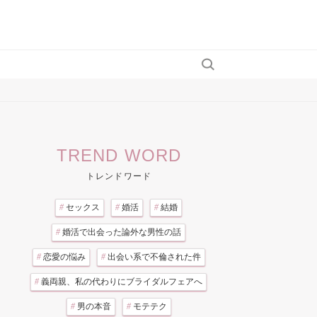
TREND WORD
トレンドワード
#
セックス
#
婚活
#
結婚
#
婚活で出会った論外な男性の話
#
恋愛の悩み
#
出会い系で不倫された件
#
義両親、私の代わりにブライダルフェアへ
#
男の本音
#
モテテク