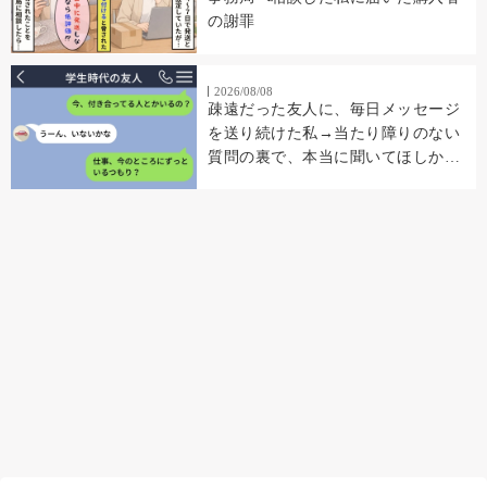
の謝罪
2026/08/08
疎遠だった友人に、毎日メッセージ
を送り続けた私→当たり障りのない
質問の裏で、本当に聞いてほしかっ
たこと