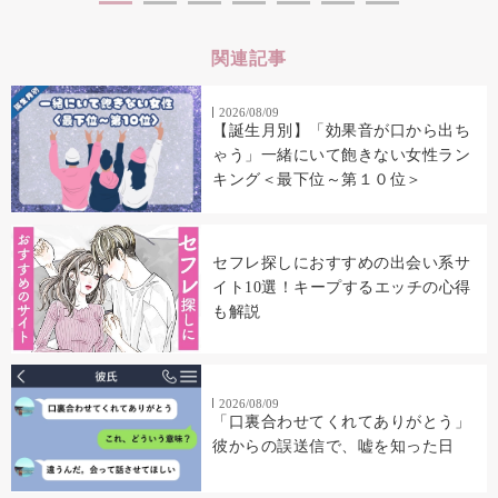
関連記事
2026/08/09
【誕生月別】「効果音が口から出ち
ゃう」一緒にいて飽きない女性ラン
キング＜最下位～第１０位＞
セフレ探しにおすすめの出会い系サ
イト10選！キープするエッチの心得
も解説
2026/08/09
「口裏合わせてくれてありがとう」
彼からの誤送信で、嘘を知った日