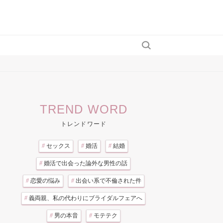
TREND WORD
トレンドワード
#
セックス
#
婚活
#
結婚
#
婚活で出会った論外な男性の話
#
恋愛の悩み
#
出会い系で不倫された件
#
義両親、私の代わりにブライダルフェアへ
#
男の本音
#
モテテク