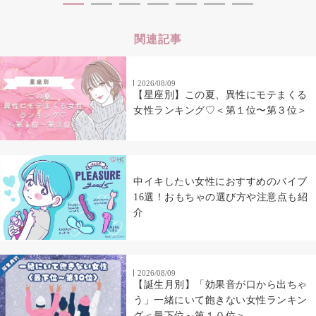
関連記事
2026/08/09
【星座別】この夏、異性にモテまくる
女性ランキング♡＜第１位〜第３位＞
中イキしたい女性におすすめのバイブ
16選！おもちゃの選び方や注意点も紹
介
2026/08/09
【誕生月別】「効果音が口から出ちゃ
う」一緒にいて飽きない女性ランキン
グ＜最下位～第１０位＞