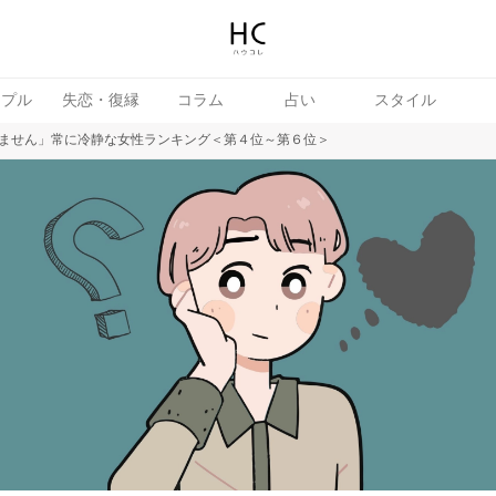
ップル
失恋・復縁
コラム
占い
スタイル
ません」常に冷静な女性ランキング＜第４位～第６位＞