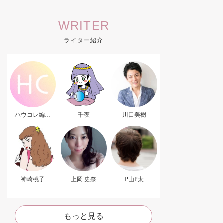
WRITER
ライター紹介
ハウコレ編集
千夜
川口美樹
部．
神崎桃子
上岡 史奈
P山P太
もっと見る