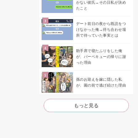
かない彼氏→その日私が決め
たこと
デート前日の夜から既読をつ
けなかった俺→待ち合わせ場
所で待っていた事実とは
助手席で寝たふりをした俺
が、バーベキューの帰りに謝
った理由
孫のお迎えを嫁に隠した私
が、園の前で逃げ続けた理由
もっと見る