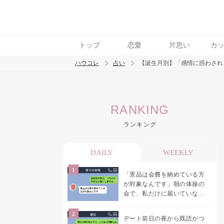
トップ
恋愛
片思い
カ
ハウコレ
占い
【誕生月別】「感情に惑わされ
検索
RANKING
トレンド ワード
ランキング
DAILY
WEEKLY
「景品は会費を納めている方
が対象なんです」朝の体操の
会で、私だけに届いていなか
った案内
デート前日の夜から既読がつ