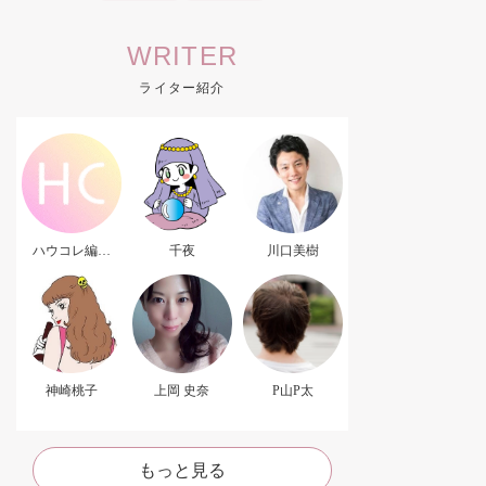
WRITER
ライター紹介
ハウコレ編集
千夜
川口美樹
部．
神崎桃子
上岡 史奈
P山P太
もっと見る