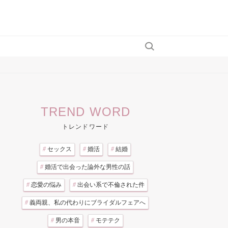
TREND WORD
トレンドワード
#
セックス
#
婚活
#
結婚
#
婚活で出会った論外な男性の話
#
恋愛の悩み
#
出会い系で不倫された件
#
義両親、私の代わりにブライダルフェアへ
#
男の本音
#
モテテク