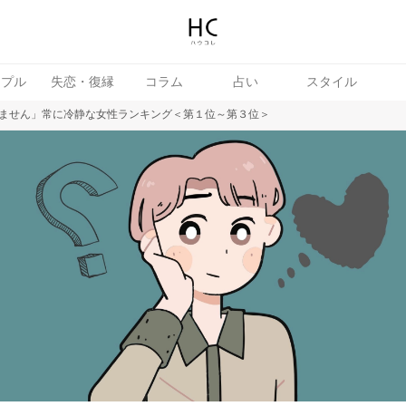
ップル
失恋・復縁
コラム
占い
スタイル
ません」常に冷静な女性ランキング＜第１位～第３位＞