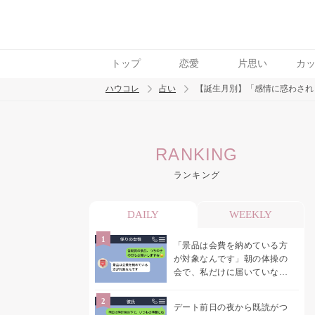
トップ
恋愛
片思い
カ
ハウコレ
占い
【誕生月別】「感情に惑わされ
検索
RANKING
トレンド ワード
ランキング
DAILY
WEEKLY
「景品は会費を納めている方
が対象なんです」朝の体操の
会で、私だけに届いていなか
った案内
デート前日の夜から既読がつ