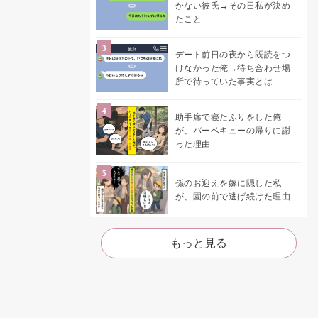
かない彼氏→その日私が決め
たこと
デート前日の夜から既読をつ
けなかった俺→待ち合わせ場
所で待っていた事実とは
助手席で寝たふりをした俺
が、バーベキューの帰りに謝
った理由
孫のお迎えを嫁に隠した私
が、園の前で逃げ続けた理由
もっと見る