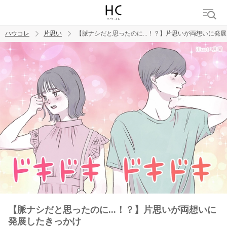
ハウコレ
片思い
【脈ナシだと思ったのに...！？】片思いが両想いに発
検索
トレンド ワード
モテテク
恋がしたい
女磨き
【脈ナシだと思ったのに...！？】片思いが両想いに
発展したきっかけ