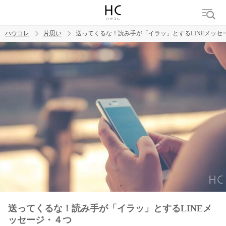
ハウコレ
片思い
送ってくるな！読み手が「イラッ」とするLINEメッセ
検索
トレンド ワード
モテテク
恋がしたい
女磨き
送ってくるな！読み手が「イラッ」とするLINEメ
ッセージ・４つ