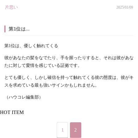
片思い
2025/01/09
第1位は...
第1位は、優しく触れてくる
彼があなたの髪をなでたり、手を握ったりすると、それは彼があな
たに対して愛情を感じている証拠です。
とても優しく、しかし確信を持って触れてくる彼の態度は、彼がキ
スを求めている最も強いサインかもしれません。
（ハウコレ編集部）
HOT ITEM
1
2