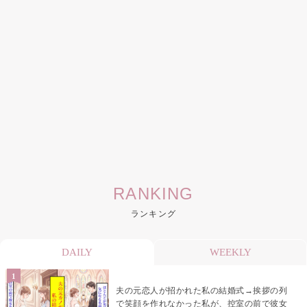
RANKING
ランキング
DAILY
WEEKLY
夫の元恋人が招かれた私の結婚式→挨拶の列
で笑顔を作れなかった私が、控室の前で彼女