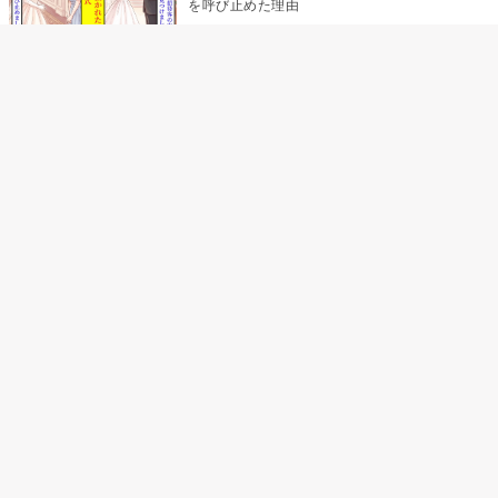
を呼び止めた理由
「笑ってくれてると思ってた」友人を笑いの
材料にしていた私の思い違い
「米」とだけ返してきた妻の真意を、俺はメ
ッセージ履歴の中に見つけた
助手席で寝たふりをした俺が、バーベキュー
の帰りに謝った理由
「食べすぎじゃない？」アドバイスのつもり
だった俺→彼女の報告が届かなくなって、初