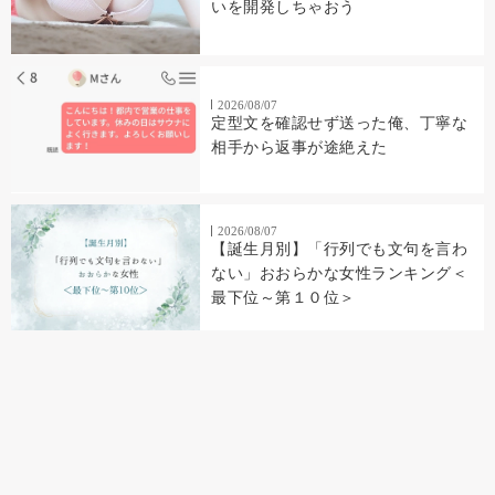
いを開発しちゃおう
2026/08/07
定型文を確認せず送った俺、丁寧な
相手から返事が途絶えた
2026/08/07
【誕生月別】「行列でも文句を言わ
ない」おおらかな女性ランキング＜
最下位～第１０位＞