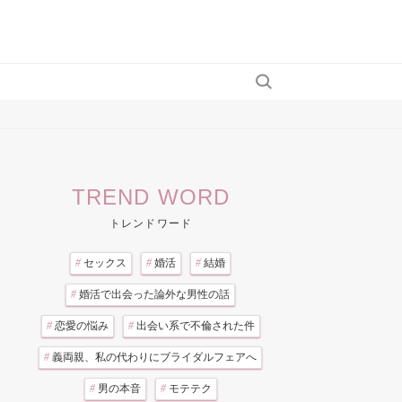
TREND WORD
トレンドワード
#
セックス
#
婚活
#
結婚
#
婚活で出会った論外な男性の話
#
恋愛の悩み
#
出会い系で不倫された件
#
義両親、私の代わりにブライダルフェアへ
#
男の本音
#
モテテク