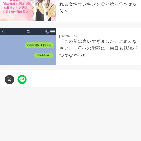
れる女性ランキング♡＜第４位〜第６
位＞
2026/08/06
「この前は言いすぎました。ごめんな
さい。」母への謝罪に、何日も既読が
つかなかった