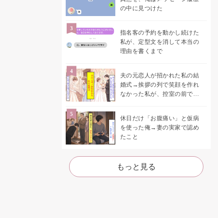
の中に見つけた
指名客の予約を動かし続けた
私が、定型文を消して本当の
理由を書くまで
夫の元恋人が招かれた私の結
婚式→挨拶の列で笑顔を作れ
なかった私が、控室の前で彼
女を呼び止めた理由
休日だけ「お腹痛い」と仮病
を使った俺→妻の実家で認め
たこと
もっと見る