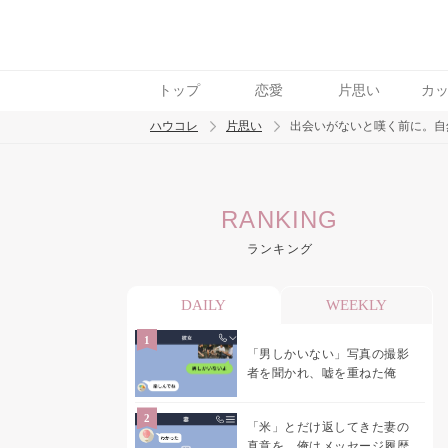
トップ
恋愛
片思い
カ
ハウコレ
片思い
出会いがないと嘆く前に。自
検索
RANKING
トレンド ワード
ランキング
モテテク
恋がしたい
女磨き
DAILY
WEEKLY
「男しかいない」写真の撮影
者を聞かれ、嘘を重ねた俺
「米」とだけ返してきた妻の
真意を、俺はメッセージ履歴