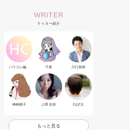
WRITER
ライター紹介
ハウコレ編集
千夜
川口美樹
部．
神崎桃子
上岡 史奈
P山P太
もっと見る