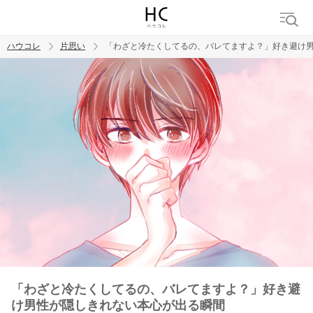
ハウコレ
片思い
「わざと冷たくしてるの、バレてますよ？」好き避け
検索
トレンド ワード
モテテク
恋がしたい
女磨き
「わざと冷たくしてるの、バレてますよ？」好き避
け男性が隠しきれない本心が出る瞬間