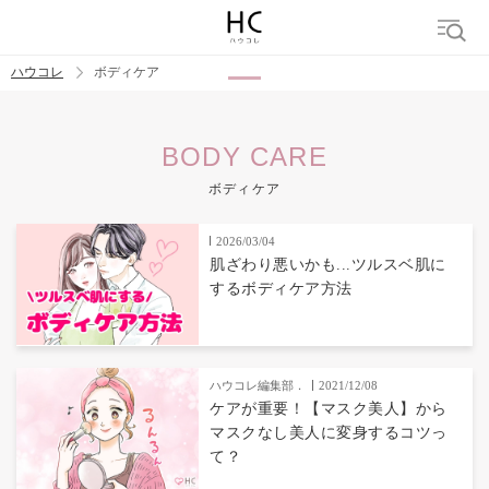
ハウコレ
ボディケア
検索
BODY CARE
トレンド ワード
ボディケア
2026/03/04
肌ざわり悪いかも...ツルスベ肌に
するボディケア方法
ハウコレ編集部．
2021/12/08
ケアが重要！【マスク美人】から
マスクなし美人に変身するコツっ
て？