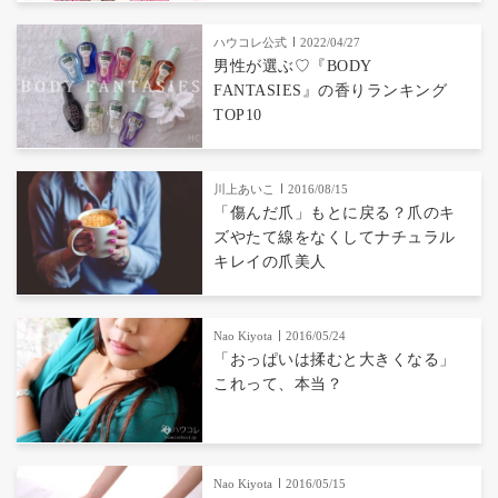
ハウコレ公式
2022/04/27
男性が選ぶ♡『BODY
FANTASIES』の香りランキング
TOP10
川上あいこ
2016/08/15
「傷んだ爪」もとに戻る？爪のキ
ズやたて線をなくしてナチュラル
キレイの爪美人
Nao Kiyota
2016/05/24
「おっぱいは揉むと大きくなる」
これって、本当？
Nao Kiyota
2016/05/15