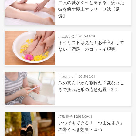
二人の愛がぐっと深まる！疲れた
彼を癒す極上マッサージ法【足
偏】
川上あいこ
2015/11/30
ネイリストは見た！お手入れして
ない「汚足」のコワ～イ現実
川上あいこ
2015/10/04
爪の真ん中から割れた？変なとこ
ろで折れた爪の応急処置・3つ
栢原 陽子
2015/09/18
いつでもできる！「つま先歩き」
の驚くべき効果・４つ