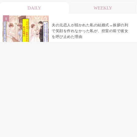
DAILY
WEEKLY
夫の元恋人が招かれた私の結婚式→挨拶の列
で笑顔を作れなかった私が、控室の前で彼女
を呼び止めた理由
助手席で寝たふりをした俺が、バーベキュー
の帰りに謝った理由
「景品は会費を納めている方が対象なんで
す」朝の体操の会で、私だけに届いていなか
った案内
孫のお迎えを嫁に隠した私が、園の前で逃げ
続けた理由