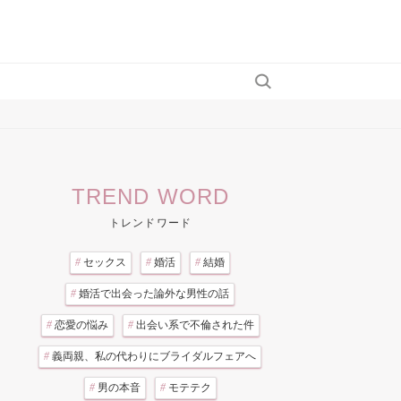
TREND WORD
トレンドワード
#
セックス
#
婚活
#
結婚
#
婚活で出会った論外な男性の話
#
恋愛の悩み
#
出会い系で不倫された件
#
義両親、私の代わりにブライダルフェアへ
#
男の本音
#
モテテク