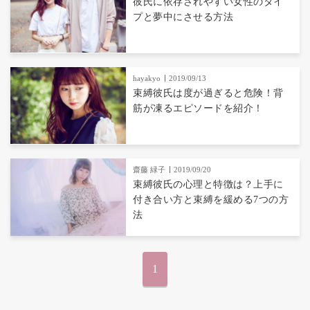
彼氏に依存されやすい女性のタイ
プと夢中にさせる方法
hayakyo
2019/09/13
束縛彼氏は度が過ぎると危険！背
筋が凍るエピソードを紹介！
齋藤 緑子
2019/09/20
束縛彼氏の心理と特徴は？上手に
付き合い方と束縛を緩める7つの方
法
1