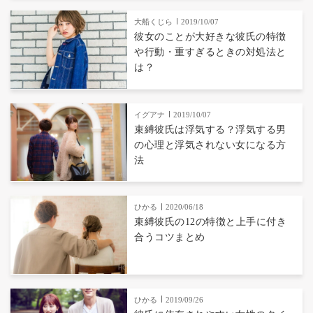
大船くじら
2019/10/07
彼女のことが大好きな彼氏の特徴
や行動・重すぎるときの対処法と
は？
イグアナ
2019/10/07
束縛彼氏は浮気する？浮気する男
の心理と浮気されない女になる方
法
ひかる
2020/06/18
束縛彼氏の12の特徴と上手に付き
合うコツまとめ
ひかる
2019/09/26