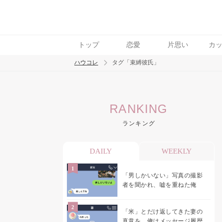
トップ
恋愛
片思い
カ
ハウコレ
タグ「束縛彼氏」
検索
RANKING
トレンド ワード
ランキング
結婚
セックス
カップル
男の本音
モ
DAILY
WEEKLY
「男しかいない」写真の撮影
者を聞かれ、嘘を重ねた俺
「米」とだけ返してきた妻の
真意を、俺はメッセージ履歴