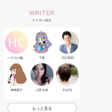
WRITER
ライター紹介
ハウコレ編集
千夜
川口美樹
部．
神崎桃子
上岡 史奈
P山P太
もっと見る