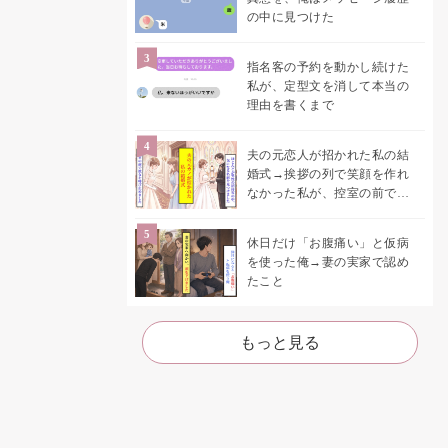
の中に見つけた
指名客の予約を動かし続けた
私が、定型文を消して本当の
理由を書くまで
夫の元恋人が招かれた私の結
婚式→挨拶の列で笑顔を作れ
なかった私が、控室の前で彼
女を呼び止めた理由
休日だけ「お腹痛い」と仮病
を使った俺→妻の実家で認め
たこと
もっと見る