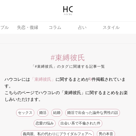
ップル
失恋・復縁
コラム
占い
スタイル
#束縛彼氏
「#束縛彼氏」のタグに関連する記事一覧
ハウコレには
「束縛彼氏」
に関するまとめが
9
件掲載されていま
テテク
婚活
す。
こちらのページでハウコレの「束縛彼氏」に関するまとめをお楽
しみいただけます。
セックス
婚活
結婚
婚活で出会った論外な男性の話
恋愛の悩み
出会い系で不倫された件
義両親、私の代わりにブライダルフェアへ
男の本音