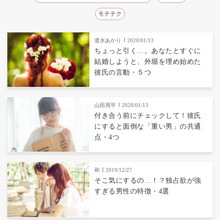
モテテク
遣水あかり
2020/01/13
ちょっと引く…。あなたとすぐに
結婚しようと、外堀を埋め始めた
彼氏の言動・５つ
山田周平
2020/01/13
付き合う前にチェックして！彼氏
にすると面倒な「重い男」の共通
点・4つ
和
2019/12/27
そこ気にするの…！？独占欲が強
すぎる男性の特徴・4選